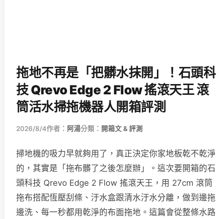
拖地不再是「把髒水抹開」！石頭科
技 Qrevo Edge 2 Flow 搖滾天王 滾
筒活水掃拖機器人開箱評測
2026/8/4
作者：
阿湯
分類：
開箱文 & 評測
掃地機的吸力早就夠用了，真正決定你家地板乾不乾淨
的，其實是「拖布髒了之後怎麼辦」。這次要開箱的石
頭科技 Qrevo Edge 2 Flow 搖滾天王，用 27cm 滾筒
拖布搭配恆壓刮條、汙水盒跟清水汙水分離，做到邊拖
邊洗、每一秒都用乾淨的布面拖地。這篇會從整條水路