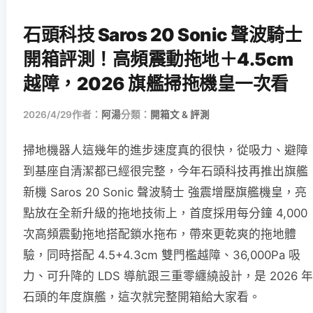
石頭科技 Saros 20 Sonic 聲波騎士
開箱評測！高頻震動拖地＋4.5cm
越障，2026 旗艦掃拖機皇一次看
2026/4/29
作者：
阿湯
分類：
開箱文 & 評測
掃地機器人這幾年的進步速度真的很快，從吸力、避障
到基座自清潔都已經很完整，今年石頭科技再推出旗艦
新機 Saros 20 Sonic 聲波騎士 強震增壓旗艦機皇，亮
點放在全新升級的拖地技術上，首度採用每分鐘 4,000
次高頻震動拖地搭配鎖水拖布，帶來更乾爽的拖地體
驗，同時搭配 4.5+4.3cm 雙門檻越障、36,000Pa 吸
力、可升降的 LDS 導航跟三重零纏繞設計，是 2026 年
石頭的年度旗艦，這次就完整開箱給大家看。