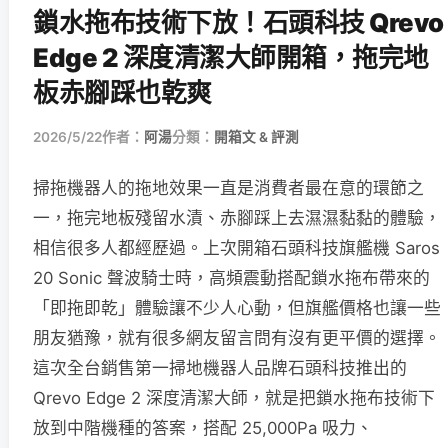
鎖水拖布技術下放！石頭科技 Qrevo
Edge 2 深度清潔大師開箱，拖完地
板赤腳踩也乾爽
2026/5/22
作者：
阿湯
分類：
開箱文 & 評測
掃拖機器人的拖地效果一直是消費者最在意的環節之
一，拖完地板殘留水漬、赤腳踩上去濕濕黏黏的體驗，
相信很多人都經歷過。上次開箱石頭科技旗艦機 Saros
20 Sonic 聲波騎士時，高頻震動搭配鎖水拖布帶來的
「即拖即乾」體驗讓不少人心動，但旗艦價格也讓一些
朋友猶豫，就有很多網友留言問有沒有更平價的選擇。
這次全台銷售第一掃地機器人品牌石頭科技推出的
Qrevo Edge 2 深度清潔大師，就是把鎖水拖布技術下
放到中階機種的答案，搭配 25,000Pa 吸力、