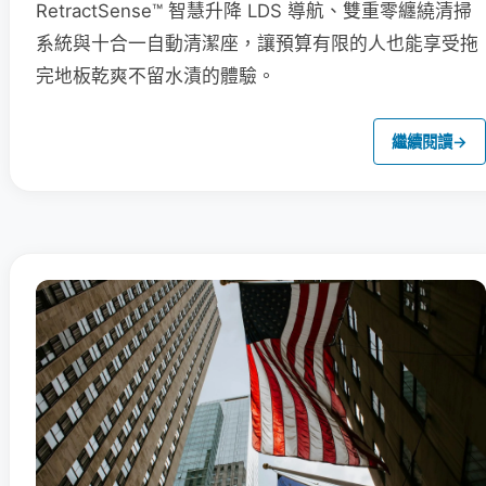
RetractSense™ 智慧升降 LDS 導航、雙重零纏繞清掃
系統與十合一自動清潔座，讓預算有限的人也能享受拖
完地板乾爽不留水漬的體驗。
繼續閱讀
→