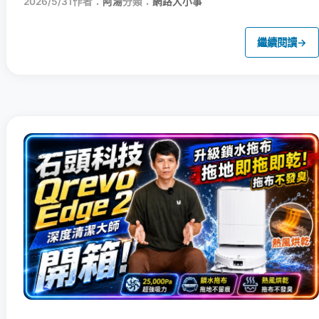
2026/5/31
作者：
阿湯
分類：
網路大小事
繼續閱讀
→