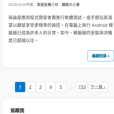
2026/4/20
作者：
客座投稿
分類：
網路大小事
無論是應用程式開發者需進行軟體測試，或手遊玩家渴
望以鍵鼠享受更精準的操控，在電腦上執行 Android 模
擬器已成為許多人的日常。如今，模擬器的安裝與流暢
度已超越以往。
繼續閱讀
→
1
2
3
4
5
...
733
下一頁 ›
追蹤我