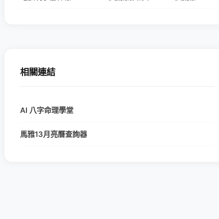
相關連結
AI 八字命理學堂
馬雅13月亮曆查詢器