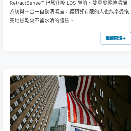
RetractSense™ 智慧升降 LDS 導航、雙重零纏繞清掃
系統與十合一自動清潔座，讓預算有限的人也能享受拖
完地板乾爽不留水漬的體驗。
繼續閱讀
→