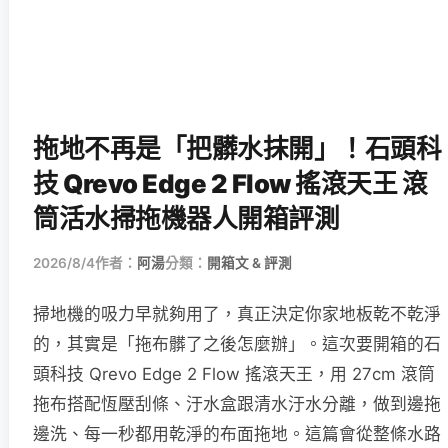
拖地不再是「把髒水抹開」！石頭科
技 Qrevo Edge 2 Flow 搖滾天王 滾
筒活水掃拖機器人開箱評測
2026/8/4
作者：
阿湯
分類：
開箱文 & 評測
掃地機的吸力早就夠用了，真正決定你家地板乾不乾淨
的，其實是「拖布髒了之後怎麼辦」。這次要開箱的石
頭科技 Qrevo Edge 2 Flow 搖滾天王，用 27cm 滾筒
拖布搭配恆壓刮條、汙水盒跟清水汙水分離，做到邊拖
邊洗、每一秒都用乾淨的布面拖地。這篇會從整條水路