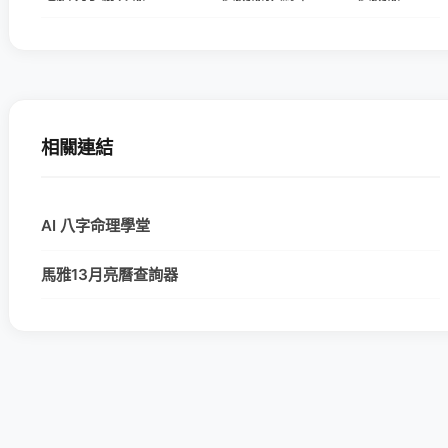
相關連結
AI 八字命理學堂
馬雅13月亮曆查詢器