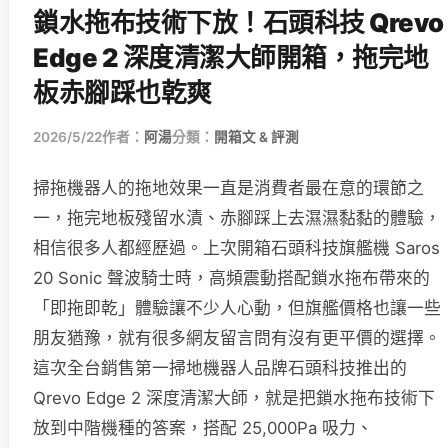
鎖水拖布技術下放！石頭科技 Qrevo
Edge 2 深度清潔大師開箱，拖完地
板赤腳踩也乾爽
2026/5/22
作者：
阿湯
分類：
開箱文 & 評測
掃拖機器人的拖地效果一直是消費者最在意的環節之
一，拖完地板殘留水漬、赤腳踩上去濕濕黏黏的體驗，
相信很多人都經歷過。上次開箱石頭科技旗艦機 Saros
20 Sonic 聲波騎士時，高頻震動搭配鎖水拖布帶來的
「即拖即乾」體驗讓不少人心動，但旗艦價格也讓一些
朋友猶豫，就有很多網友留言問有沒有更平價的選擇。
這次全台銷售第一掃地機器人品牌石頭科技推出的
Qrevo Edge 2 深度清潔大師，就是把鎖水拖布技術下
放到中階機種的答案，搭配 25,000Pa 吸力、