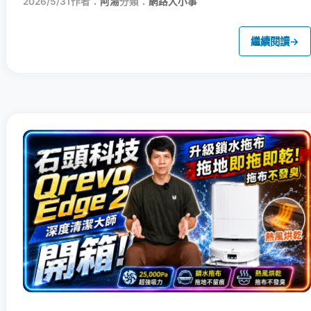
2026/5/31
作者：
阿湯
分類：
網路大小事
繼續閱讀
→