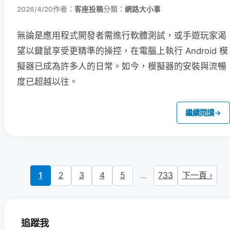
2026/4/20
作者：
客座投稿
分類：
網路大小事
無論是應用程式開發者需進行軟體測試，或手遊玩家渴
望以鍵鼠享受更精準的操控，在電腦上執行 Android 模
擬器已成為許多人的日常。如今，模擬器的安裝與流暢
度已超越以往。
繼續閱讀
→
1
2
3
4
5
...
733
下一頁 ›
追蹤我