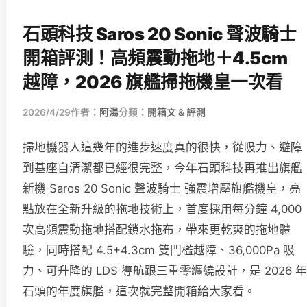
石頭科技 Saros 20 Sonic 聲波騎士
開箱評測！高頻震動拖地＋4.5cm
越障，2026 旗艦掃拖機皇一次看
2026/4/29
作者：
阿湯
分類：
開箱文 & 評測
掃地機器人這幾年的進步速度真的很快，從吸力、避障
到基座自清潔都已經很完整，今年石頭科技再推出旗艦
新機 Saros 20 Sonic 聲波騎士 強震增壓旗艦機皇，亮
點放在全新升級的拖地技術上，首度採用每分鐘 4,000
次高頻震動拖地搭配鎖水拖布，帶來更乾爽的拖地體
驗，同時搭配 4.5+4.3cm 雙門檻越障、36,000Pa 吸
力、可升降的 LDS 導航跟三重零纏繞設計，是 2026 年
石頭的年度旗艦，這次就完整開箱給大家看。