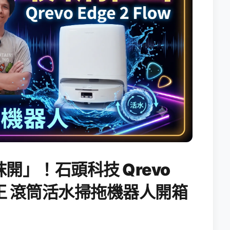
開」！石頭科技 Qrevo
搖滾天王 滾筒活水掃拖機器人開箱