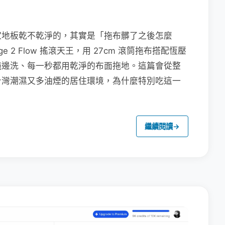
家地板乾不乾淨的，其實是「拖布髒了之後怎麼
e 2 Flow 搖滾天王，用 27cm 滾筒拖布搭配恆壓
拖邊洗、每一秒都用乾淨的布面拖地。這篇會從整
台灣潮濕又多油煙的居住環境，為什麼特別吃這一
繼續閱讀
→