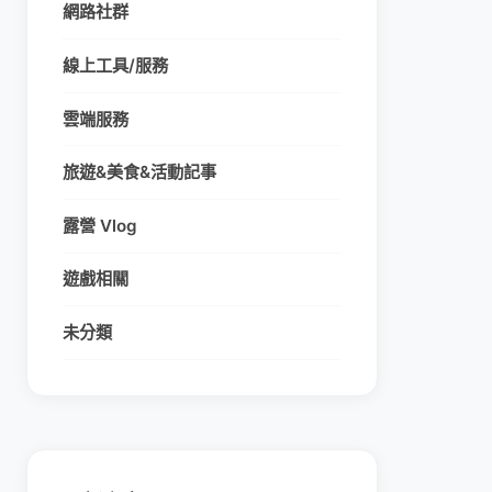
網路社群
線上工具/服務
雲端服務
旅遊&美食&活動記事
露營 Vlog
遊戲相關
未分類