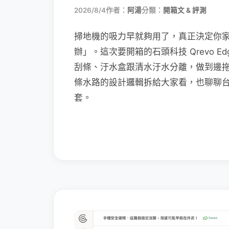
2026/8/4
作者：
阿湯
分類：
開箱文 & 評測
掃地機的吸力早就夠用了，真正決定你
辦」。這次要開箱的石頭科技 Qrevo Edg
刮條、汙水盒跟清水汙水分離，做到邊
條水路的設計邏輯拆給大家看，也聊聊
套。