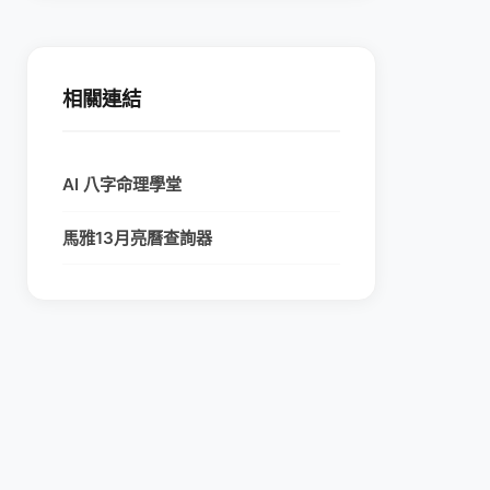
相關連結
AI 八字命理學堂
馬雅13月亮曆查詢器