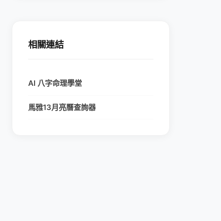
相關連結
AI 八字命理學堂
馬雅13月亮曆查詢器