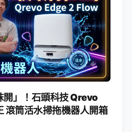
開」！石頭科技 Qrevo
搖滾天王 滾筒活水掃拖機器人開箱