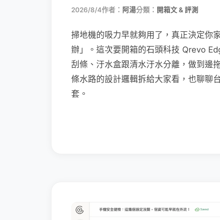
2026/8/4
作者：
阿湯
分類：
開箱文 & 評測
掃地機的吸力早就夠用了，真正決定你
辦」。這次要開箱的石頭科技 Qrevo Edg
刮條、汙水盒跟清水汙水分離，做到邊
條水路的設計邏輯拆給大家看，也聊聊
套。