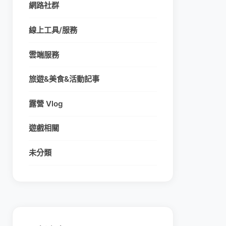
網路社群
線上工具/服務
雲端服務
旅遊&美食&活動記事
露營 Vlog
遊戲相關
未分類