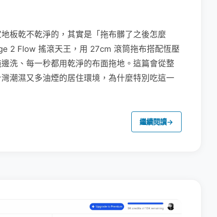
家地板乾不乾淨的，其實是「拖布髒了之後怎麼
e 2 Flow 搖滾天王，用 27cm 滾筒拖布搭配恆壓
拖邊洗、每一秒都用乾淨的布面拖地。這篇會從整
台灣潮濕又多油煙的居住環境，為什麼特別吃這一
繼續閱讀
→