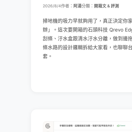
2026/8/4
作者：
阿湯
分類：
開箱文 & 評測
掃地機的吸力早就夠用了，真正決定你
辦」。這次要開箱的石頭科技 Qrevo Edg
刮條、汙水盒跟清水汙水分離，做到邊
條水路的設計邏輯拆給大家看，也聊聊
套。