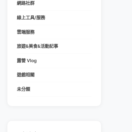
網路社群
線上工具/服務
雲端服務
旅遊&美食&活動記事
露營 Vlog
遊戲相關
未分類