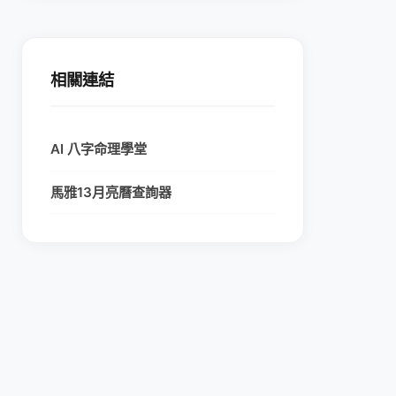
相關連結
AI 八字命理學堂
馬雅13月亮曆查詢器