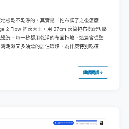
家地板乾不乾淨的，其實是「拖布髒了之後怎麼
e 2 Flow 搖滾天王，用 27cm 滾筒拖布搭配恆壓
拖邊洗、每一秒都用乾淨的布面拖地。這篇會從整
台灣潮濕又多油煙的居住環境，為什麼特別吃這一
繼續閱讀
→