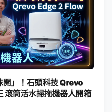
開」！石頭科技 Qrevo
搖滾天王 滾筒活水掃拖機器人開箱