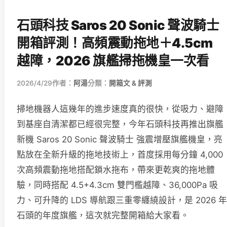
石頭科技 Saros 20 Sonic 聲波騎士
開箱評測！高頻震動拖地＋4.5cm
越障，2026 旗艦掃拖機皇一次看
2026/4/29
作者：
阿湯
分類：
開箱文 & 評測
掃地機器人這幾年的進步速度真的很快，從吸力、避障
到基座自清潔都已經很完整，今年石頭科技再推出旗艦
新機 Saros 20 Sonic 聲波騎士 強震增壓旗艦機皇，亮
點放在全新升級的拖地技術上，首度採用每分鐘 4,000
次高頻震動拖地搭配鎖水拖布，帶來更乾爽的拖地體
驗，同時搭配 4.5+4.3cm 雙門檻越障、36,000Pa 吸
力、可升降的 LDS 導航跟三重零纏繞設計，是 2026 年
石頭的年度旗艦，這次就完整開箱給大家看。