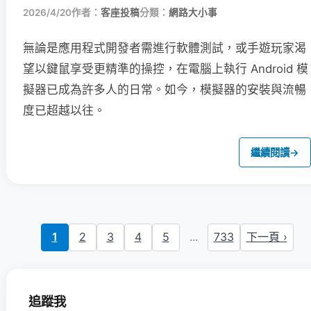
2026/4/20
作者：
客座投稿
分類：
網路大小事
無論是應用程式開發者需進行軟體測試，或手遊玩家渴
望以鍵鼠享受更精準的操控，在電腦上執行 Android 模
擬器已成為許多人的日常。如今，模擬器的安裝與流暢
度已超越以往。
繼續閱讀
→
1
2
3
4
5
...
733
下一頁 ›
追蹤我