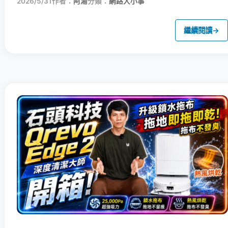
2026/5/31
作者：
阿湯
分類：
網路大小事
繼續閱讀
→