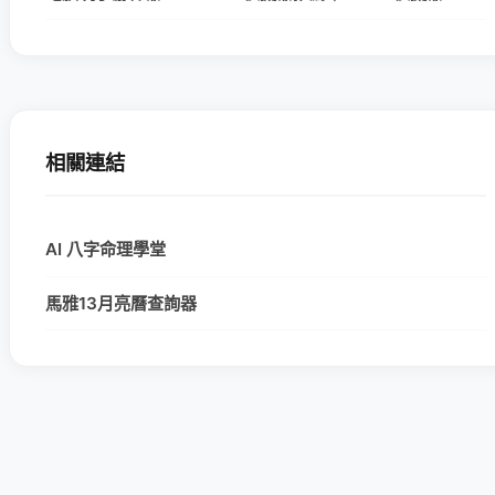
相關連結
AI 八字命理學堂
馬雅13月亮曆查詢器