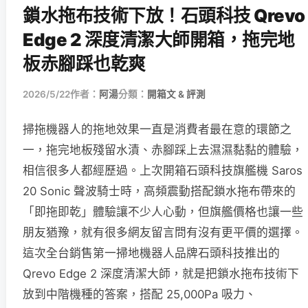
鎖水拖布技術下放！石頭科技 Qrevo
Edge 2 深度清潔大師開箱，拖完地
板赤腳踩也乾爽
2026/5/22
作者：
阿湯
分類：
開箱文 & 評測
掃拖機器人的拖地效果一直是消費者最在意的環節之
一，拖完地板殘留水漬、赤腳踩上去濕濕黏黏的體驗，
相信很多人都經歷過。上次開箱石頭科技旗艦機 Saros
20 Sonic 聲波騎士時，高頻震動搭配鎖水拖布帶來的
「即拖即乾」體驗讓不少人心動，但旗艦價格也讓一些
朋友猶豫，就有很多網友留言問有沒有更平價的選擇。
這次全台銷售第一掃地機器人品牌石頭科技推出的
Qrevo Edge 2 深度清潔大師，就是把鎖水拖布技術下
放到中階機種的答案，搭配 25,000Pa 吸力、