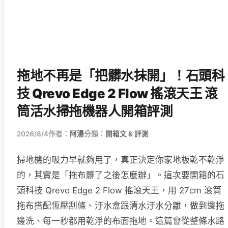
拖地不再是「把髒水抹開」！石頭科
技 Qrevo Edge 2 Flow 搖滾天王 滾
筒活水掃拖機器人開箱評測
2026/8/4
作者：
阿湯
分類：
開箱文 & 評測
掃地機的吸力早就夠用了，真正決定你家地板乾不乾淨
的，其實是「拖布髒了之後怎麼辦」。這次要開箱的石
頭科技 Qrevo Edge 2 Flow 搖滾天王，用 27cm 滾筒
拖布搭配恆壓刮條、汙水盒跟清水汙水分離，做到邊拖
邊洗、每一秒都用乾淨的布面拖地。這篇會從整條水路