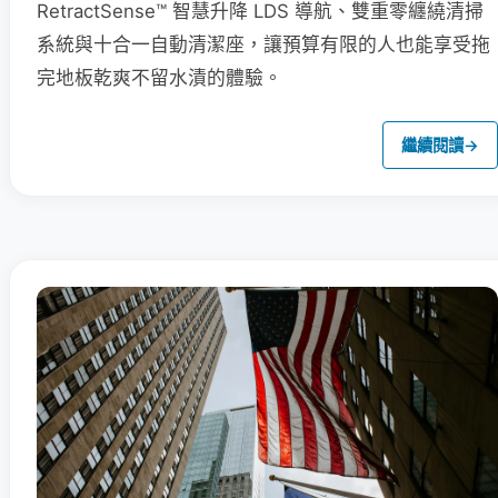
RetractSense™ 智慧升降 LDS 導航、雙重零纏繞清掃
系統與十合一自動清潔座，讓預算有限的人也能享受拖
完地板乾爽不留水漬的體驗。
繼續閱讀
→