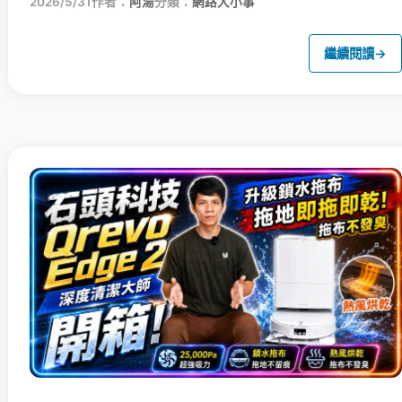
2026/5/31
作者：
阿湯
分類：
網路大小事
繼續閱讀
→