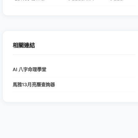
相關連結
AI 八字命理學堂
馬雅13月亮曆查詢器