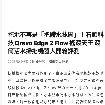
拖地不再是「把髒水抹開」！石頭科
技 Qrevo Edge 2 Flow 搖滾天王 滾
筒活水掃拖機器人開箱評測
2026/8/4
作者：
阿湯
分類：
開箱文 & 評測
掃地機的吸力早就夠用了，真正決定你家地板乾不乾淨
的，其實是「拖布髒了之後怎麼辦」。這次要開箱的石
頭科技 Qrevo Edge 2 Flow 搖滾天王，用 27cm 滾筒
拖布搭配恆壓刮條、汙水盒跟清水汙水分離，做到邊拖
邊洗、每一秒都用乾淨的布面拖地。這篇會從整條水路