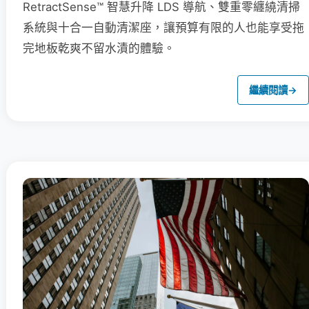
RetractSense™ 智慧升降 LDS 導航、雙重零纏繞清掃
系統與十合一自動清潔座，讓預算有限的人也能享受拖
完地板乾爽不留水漬的體驗。
繼續閱讀
→