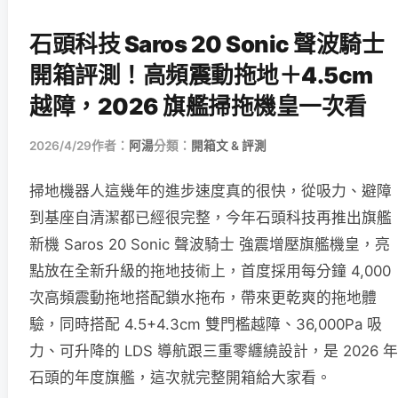
石頭科技 Saros 20 Sonic 聲波騎士
開箱評測！高頻震動拖地＋4.5cm
越障，2026 旗艦掃拖機皇一次看
2026/4/29
作者：
阿湯
分類：
開箱文 & 評測
掃地機器人這幾年的進步速度真的很快，從吸力、避障
到基座自清潔都已經很完整，今年石頭科技再推出旗艦
新機 Saros 20 Sonic 聲波騎士 強震增壓旗艦機皇，亮
點放在全新升級的拖地技術上，首度採用每分鐘 4,000
次高頻震動拖地搭配鎖水拖布，帶來更乾爽的拖地體
驗，同時搭配 4.5+4.3cm 雙門檻越障、36,000Pa 吸
力、可升降的 LDS 導航跟三重零纏繞設計，是 2026 年
石頭的年度旗艦，這次就完整開箱給大家看。