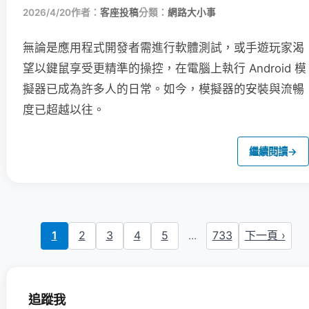
2026/4/20
作者：
客座投稿
分類：
網路大小事
無論是應用程式開發者需進行軟體測試，或手遊玩家渴
望以鍵鼠享受更精準的操控，在電腦上執行 Android 模
擬器已成為許多人的日常。如今，模擬器的安裝與流暢
度已超越以往。
繼續閱讀
→
1
2
3
4
5
...
733
下一頁 ›
追蹤我