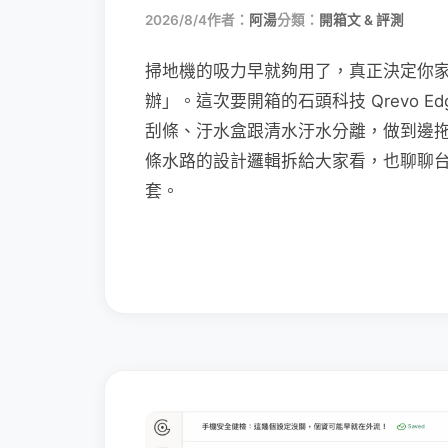
2026/8/4
作者：
阿湯
分類：
開箱文 & 評測
掃地機的吸力早就夠用了，真正決定你
辦」。這次要開箱的石頭科技 Qrevo Edg
刮條、汙水盒跟清水汙水分離，做到邊
條水路的設計邏輯拆給大家看，也聊聊
套。