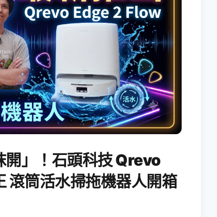
開」！石頭科技 Qrevo
搖滾天王 滾筒活水掃拖機器人開箱