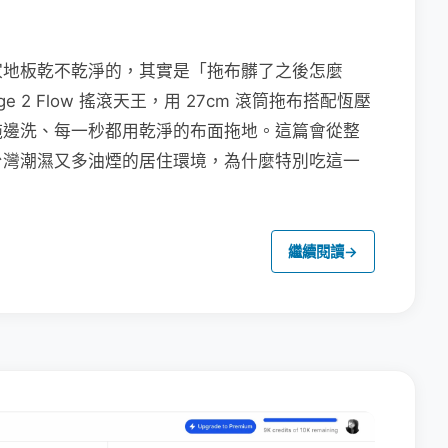
家地板乾不乾淨的，其實是「拖布髒了之後怎麼
e 2 Flow 搖滾天王，用 27cm 滾筒拖布搭配恆壓
拖邊洗、每一秒都用乾淨的布面拖地。這篇會從整
台灣潮濕又多油煙的居住環境，為什麼特別吃這一
繼續閱讀
→