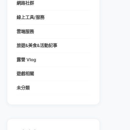
網路社群
線上工具/服務
雲端服務
旅遊&美食&活動記事
露營 Vlog
遊戲相關
未分類