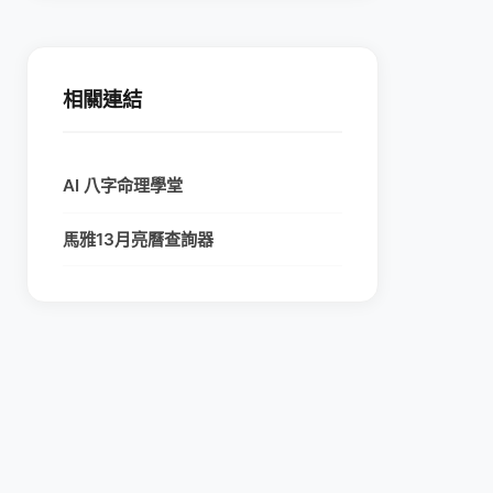
相關連結
AI 八字命理學堂
馬雅13月亮曆查詢器