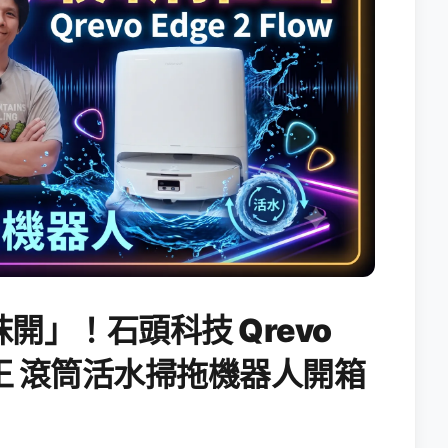
開」！石頭科技 Qrevo
搖滾天王 滾筒活水掃拖機器人開箱