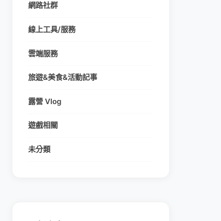
網路社群
線上工具/服務
雲端服務
旅遊&美食&活動記事
露營 Vlog
遊戲相關
未分類