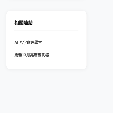
相關連結
AI 八字命理學堂
馬雅13月亮曆查詢器