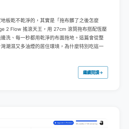
家地板乾不乾淨的，其實是「拖布髒了之後怎麼
e 2 Flow 搖滾天王，用 27cm 滾筒拖布搭配恆壓
拖邊洗、每一秒都用乾淨的布面拖地。這篇會從整
台灣潮濕又多油煙的居住環境，為什麼特別吃這一
繼續閱讀
→