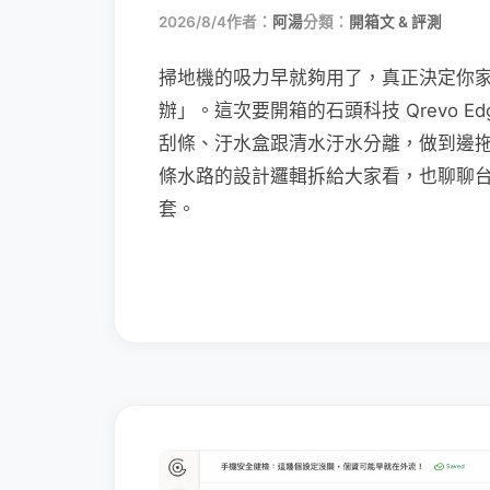
2026/8/4
作者：
阿湯
分類：
開箱文 & 評測
掃地機的吸力早就夠用了，真正決定你
辦」。這次要開箱的石頭科技 Qrevo Edg
刮條、汙水盒跟清水汙水分離，做到邊
條水路的設計邏輯拆給大家看，也聊聊
套。