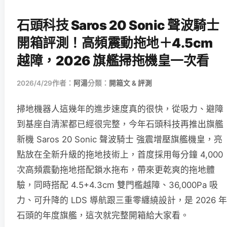
石頭科技 Saros 20 Sonic 聲波騎士
開箱評測！高頻震動拖地＋4.5cm
越障，2026 旗艦掃拖機皇一次看
2026/4/29
作者：
阿湯
分類：
開箱文 & 評測
掃地機器人這幾年的進步速度真的很快，從吸力、避障
到基座自清潔都已經很完整，今年石頭科技再推出旗艦
新機 Saros 20 Sonic 聲波騎士 強震增壓旗艦機皇，亮
點放在全新升級的拖地技術上，首度採用每分鐘 4,000
次高頻震動拖地搭配鎖水拖布，帶來更乾爽的拖地體
驗，同時搭配 4.5+4.3cm 雙門檻越障、36,000Pa 吸
力、可升降的 LDS 導航跟三重零纏繞設計，是 2026 年
石頭的年度旗艦，這次就完整開箱給大家看。