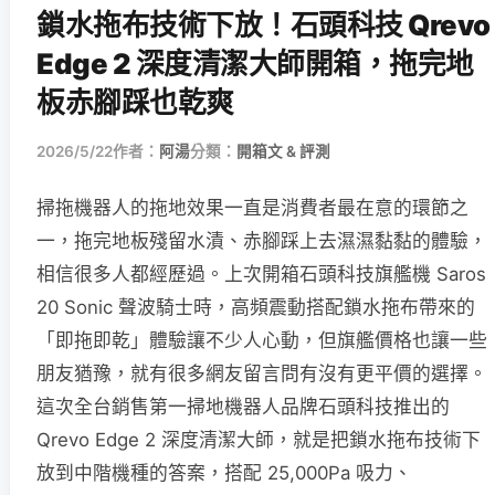
鎖水拖布技術下放！石頭科技 Qrevo
Edge 2 深度清潔大師開箱，拖完地
板赤腳踩也乾爽
2026/5/22
作者：
阿湯
分類：
開箱文 & 評測
掃拖機器人的拖地效果一直是消費者最在意的環節之
一，拖完地板殘留水漬、赤腳踩上去濕濕黏黏的體驗，
相信很多人都經歷過。上次開箱石頭科技旗艦機 Saros
20 Sonic 聲波騎士時，高頻震動搭配鎖水拖布帶來的
「即拖即乾」體驗讓不少人心動，但旗艦價格也讓一些
朋友猶豫，就有很多網友留言問有沒有更平價的選擇。
這次全台銷售第一掃地機器人品牌石頭科技推出的
Qrevo Edge 2 深度清潔大師，就是把鎖水拖布技術下
放到中階機種的答案，搭配 25,000Pa 吸力、