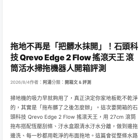
拖地不再是「把髒水抹開」！石頭科
技 Qrevo Edge 2 Flow 搖滾天王 滾
筒活水掃拖機器人開箱評測
2026/8/4
作者：
阿湯
分類：
開箱文 & 評測
掃地機的吸力早就夠用了，真正決定你家地板乾不乾淨
的，其實是「拖布髒了之後怎麼辦」。這次要開箱的石
頭科技 Qrevo Edge 2 Flow 搖滾天王，用 27cm 滾筒
拖布搭配恆壓刮條、汙水盒跟清水汙水分離，做到邊拖
邊洗、每一秒都用乾淨的布面拖地。這篇會從整條水路