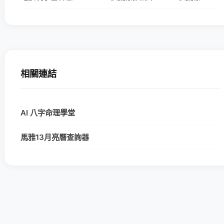
相關連結
AI 八字命理學堂
馬雅13月亮曆查詢器