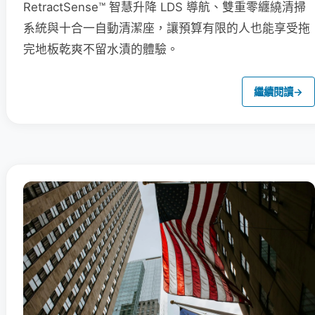
RetractSense™ 智慧升降 LDS 導航、雙重零纏繞清掃
系統與十合一自動清潔座，讓預算有限的人也能享受拖
完地板乾爽不留水漬的體驗。
繼續閱讀
→