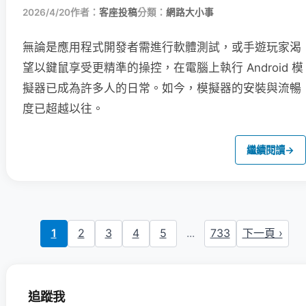
2026/4/20
作者：
客座投稿
分類：
網路大小事
無論是應用程式開發者需進行軟體測試，或手遊玩家渴
望以鍵鼠享受更精準的操控，在電腦上執行 Android 模
擬器已成為許多人的日常。如今，模擬器的安裝與流暢
度已超越以往。
繼續閱讀
→
1
2
3
4
5
...
733
下一頁 ›
追蹤我