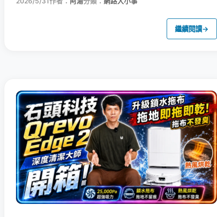
2026/5/31
作者：
阿湯
分類：
網路大小事
繼續閱讀
→