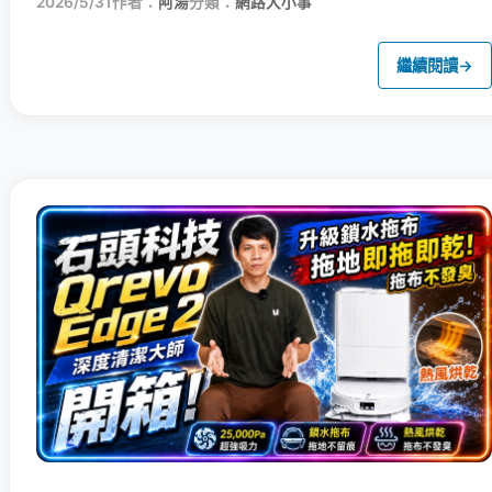
2026/5/31
作者：
阿湯
分類：
網路大小事
繼續閱讀
→