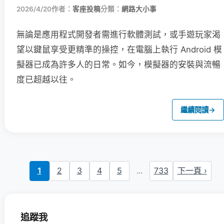
2026/4/20
作者：
客座投稿
分類：
網路大小事
無論是應用程式開發者需進行軟體測試，或手遊玩家渴
望以鍵鼠享受更精準的操控，在電腦上執行 Android 模
擬器已成為許多人的日常。如今，模擬器的安裝與流暢
度已超越以往。
繼續閱讀
→
1
2
3
4
5
...
733
下一頁 ›
追蹤我