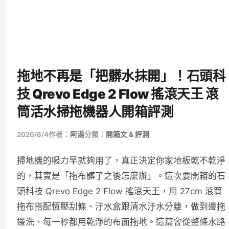
拖地不再是「把髒水抹開」！石頭科
技 Qrevo Edge 2 Flow 搖滾天王 滾
筒活水掃拖機器人開箱評測
2026/8/4
作者：
阿湯
分類：
開箱文 & 評測
掃地機的吸力早就夠用了，真正決定你家地板乾不乾淨
的，其實是「拖布髒了之後怎麼辦」。這次要開箱的石
頭科技 Qrevo Edge 2 Flow 搖滾天王，用 27cm 滾筒
拖布搭配恆壓刮條、汙水盒跟清水汙水分離，做到邊拖
邊洗、每一秒都用乾淨的布面拖地。這篇會從整條水路