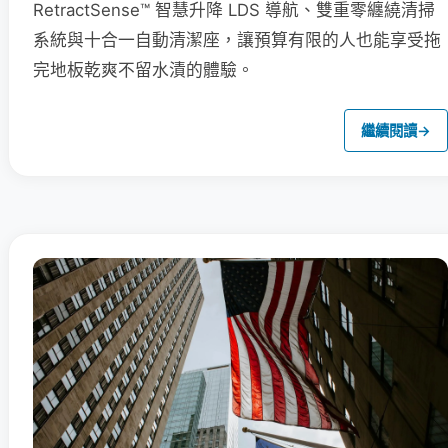
RetractSense™ 智慧升降 LDS 導航、雙重零纏繞清掃
系統與十合一自動清潔座，讓預算有限的人也能享受拖
完地板乾爽不留水漬的體驗。
繼續閱讀
→