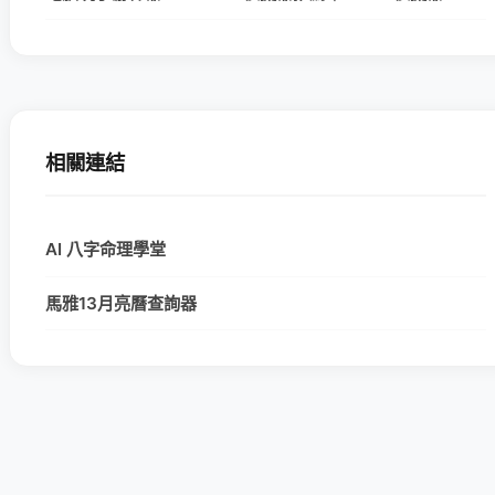
相關連結
AI 八字命理學堂
馬雅13月亮曆查詢器