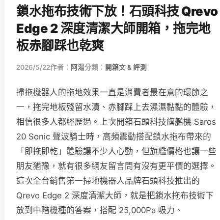
鎖水拖布技術下放！石頭科技 Qrevo
Edge 2 深度清潔大師開箱，拖完地
板赤腳踩也乾爽
2026/5/22
作者：
阿湯
分類：
開箱文 & 評測
掃拖機器人的拖地效果一直是消費者最在意的環節之
一，拖完地板殘留水漬、赤腳踩上去濕濕黏黏的體驗，
相信很多人都經歷過。上次開箱石頭科技旗艦機 Saros
20 Sonic 聲波騎士時，高頻震動搭配鎖水拖布帶來的
「即拖即乾」體驗讓不少人心動，但旗艦價格也讓一些
朋友猶豫，就有很多網友留言問有沒有更平價的選擇。
這次全台銷售第一掃地機器人品牌石頭科技推出的
Qrevo Edge 2 深度清潔大師，就是把鎖水拖布技術下
放到中階機種的答案，搭配 25,000Pa 吸力、