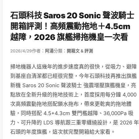
石頭科技 Saros 20 Sonic 聲波騎士
開箱評測！高頻震動拖地＋4.5cm
越障，2026 旗艦掃拖機皇一次看
2026/4/29
作者：
阿湯
分類：
開箱文 & 評測
掃地機器人這幾年的進步速度真的很快，從吸力、避障
到基座自清潔都已經很完整，今年石頭科技再推出旗艦
新機 Saros 20 Sonic 聲波騎士 強震增壓旗艦機皇，亮
點放在全新升級的拖地技術上，首度採用每分鐘 4,000
次高頻震動拖地搭配鎖水拖布，帶來更乾爽的拖地體
驗，同時搭配 4.5+4.3cm 雙門檻越障、36,000Pa 吸
力、可升降的 LDS 導航跟三重零纏繞設計，是 2026 年
石頭的年度旗艦，這次就完整開箱給大家看。