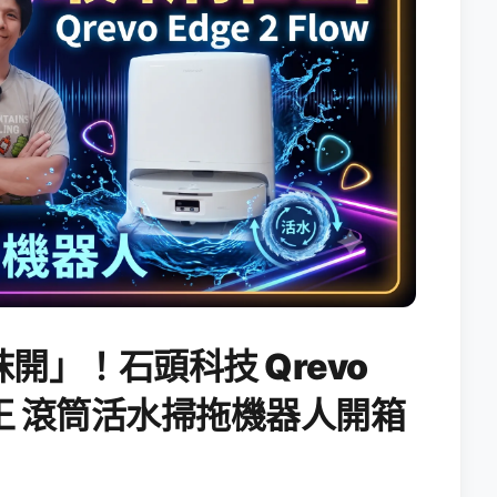
開」！石頭科技 Qrevo
搖滾天王 滾筒活水掃拖機器人開箱