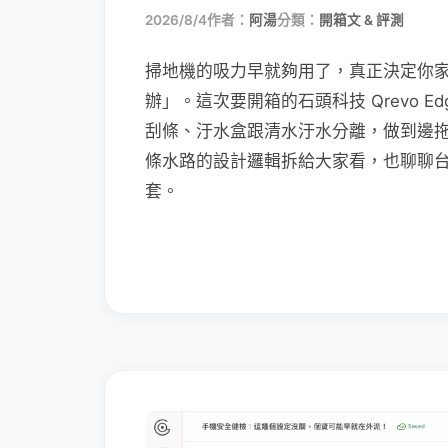
2026/8/4
作者：
阿湯
分類：
開箱文 & 評測
掃地機的吸力早就夠用了，真正決定你
辦」。這次要開箱的石頭科技 Qrevo Edg
刮條、汙水盒跟清水汙水分離，做到邊
條水路的設計邏輯拆給大家看，也聊聊
套。