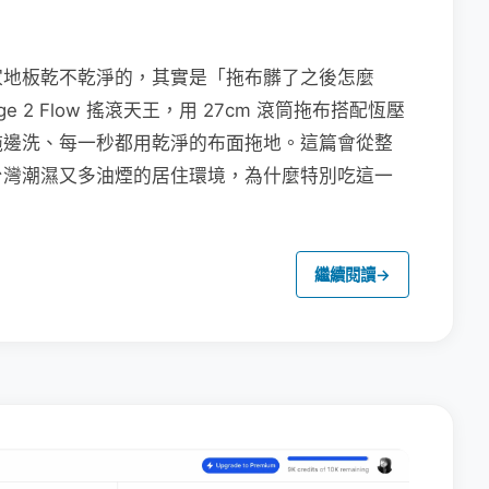
家地板乾不乾淨的，其實是「拖布髒了之後怎麼
e 2 Flow 搖滾天王，用 27cm 滾筒拖布搭配恆壓
拖邊洗、每一秒都用乾淨的布面拖地。這篇會從整
台灣潮濕又多油煙的居住環境，為什麼特別吃這一
繼續閱讀
→