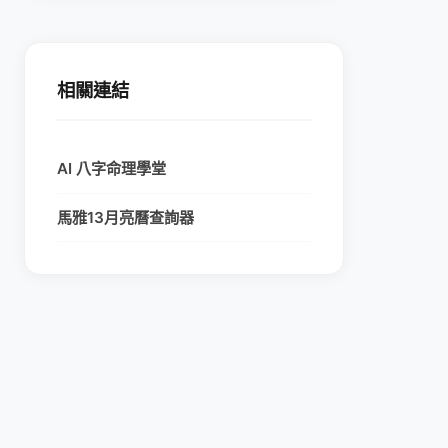
相關連結
AI 八字命理學堂
馬雅13月亮曆查詢器