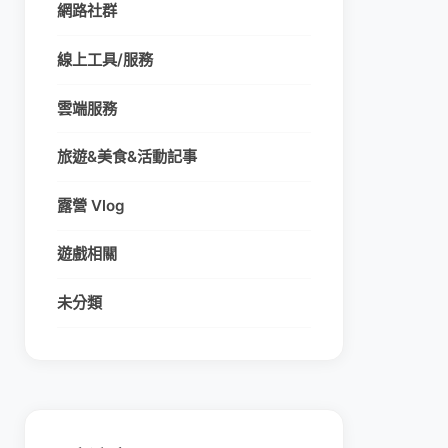
網路社群
線上工具/服務
雲端服務
旅遊&美食&活動記事
露營 Vlog
遊戲相關
未分類