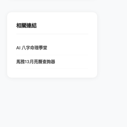
相關連結
AI 八字命理學堂
馬雅13月亮曆查詢器