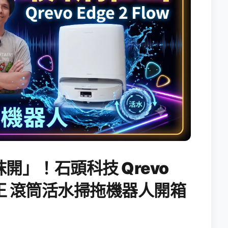
開」！石頭科技 Qrevo
搖滾天王 滾筒活水掃拖機器人開箱