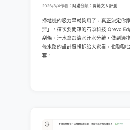
2026/8/4
作者：
阿湯
分類：
開箱文 & 評測
掃地機的吸力早就夠用了，真正決定你
辦」。這次要開箱的石頭科技 Qrevo Edg
刮條、汙水盒跟清水汙水分離，做到邊
條水路的設計邏輯拆給大家看，也聊聊
套。