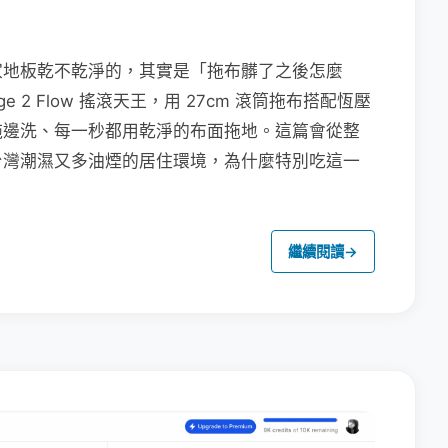
家地板乾不乾淨的，其實是「拖布髒了之後怎麼
e 2 Flow 搖滾天王，用 27cm 滾筒拖布搭配恆壓
拖邊洗、每一秒都用乾淨的布面拖地。這篇會從整
台灣潮濕又多油煙的居住環境，為什麼特別吃這一
繼續閱讀
→