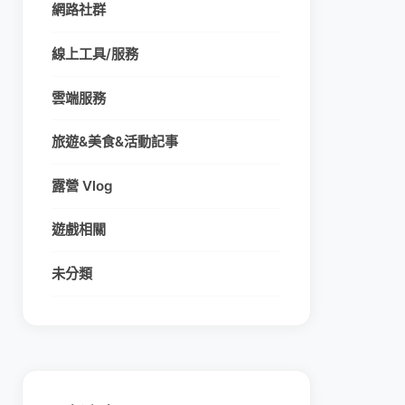
網路社群
線上工具/服務
雲端服務
旅遊&美食&活動記事
露營 Vlog
遊戲相關
未分類