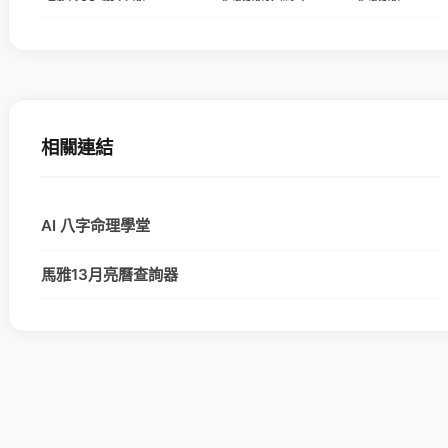
相關連結
AI 八字命理學堂
馬雅13月亮曆查詢器