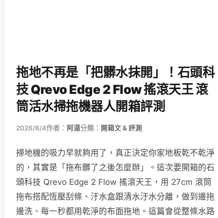
拖地不再是「把髒水抹開」！石頭科
技 Qrevo Edge 2 Flow 搖滾天王 滾
筒活水掃拖機器人開箱評測
2026/8/4
作者：
阿湯
分類：
開箱文 & 評測
掃地機的吸力早就夠用了，真正決定你家地板乾不乾淨
的，其實是「拖布髒了之後怎麼辦」。這次要開箱的石
頭科技 Qrevo Edge 2 Flow 搖滾天王，用 27cm 滾筒
拖布搭配恆壓刮條、汙水盒跟清水汙水分離，做到邊拖
邊洗、每一秒都用乾淨的布面拖地。這篇會從整條水路