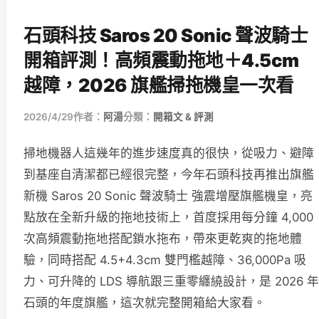
石頭科技 Saros 20 Sonic 聲波騎士
開箱評測！高頻震動拖地＋4.5cm
越障，2026 旗艦掃拖機皇一次看
2026/4/29
作者：
阿湯
分類：
開箱文 & 評測
掃地機器人這幾年的進步速度真的很快，從吸力、避障
到基座自清潔都已經很完整，今年石頭科技再推出旗艦
新機 Saros 20 Sonic 聲波騎士 強震增壓旗艦機皇，亮
點放在全新升級的拖地技術上，首度採用每分鐘 4,000
次高頻震動拖地搭配鎖水拖布，帶來更乾爽的拖地體
驗，同時搭配 4.5+4.3cm 雙門檻越障、36,000Pa 吸
力、可升降的 LDS 導航跟三重零纏繞設計，是 2026 年
石頭的年度旗艦，這次就完整開箱給大家看。