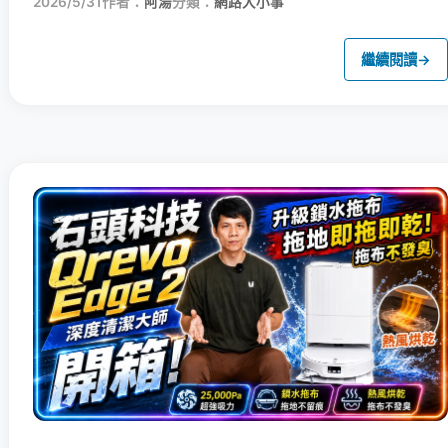
2026/5/31
作者：
阿湯
分類：
網路大小事
繼續閱讀
→