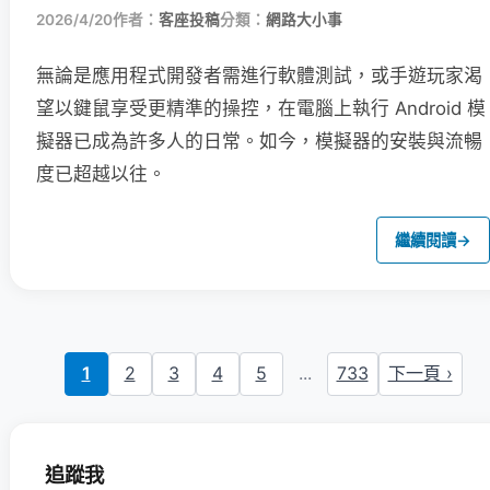
2026/4/20
作者：
客座投稿
分類：
網路大小事
無論是應用程式開發者需進行軟體測試，或手遊玩家渴
望以鍵鼠享受更精準的操控，在電腦上執行 Android 模
擬器已成為許多人的日常。如今，模擬器的安裝與流暢
度已超越以往。
繼續閱讀
→
1
2
3
4
5
...
733
下一頁 ›
追蹤我