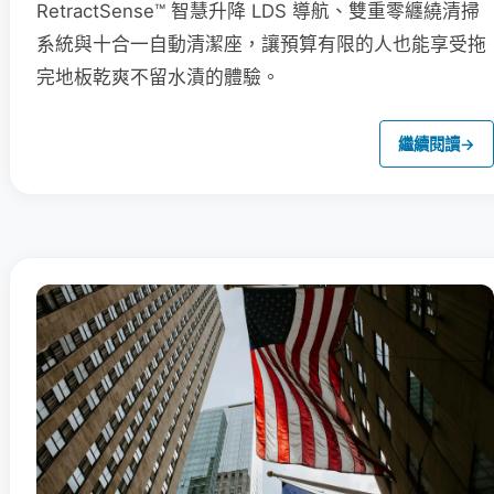
RetractSense™ 智慧升降 LDS 導航、雙重零纏繞清掃
系統與十合一自動清潔座，讓預算有限的人也能享受拖
完地板乾爽不留水漬的體驗。
繼續閱讀
→