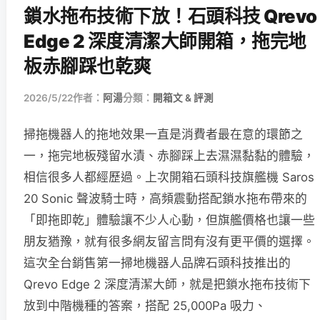
鎖水拖布技術下放！石頭科技 Qrevo
Edge 2 深度清潔大師開箱，拖完地
板赤腳踩也乾爽
2026/5/22
作者：
阿湯
分類：
開箱文 & 評測
掃拖機器人的拖地效果一直是消費者最在意的環節之
一，拖完地板殘留水漬、赤腳踩上去濕濕黏黏的體驗，
相信很多人都經歷過。上次開箱石頭科技旗艦機 Saros
20 Sonic 聲波騎士時，高頻震動搭配鎖水拖布帶來的
「即拖即乾」體驗讓不少人心動，但旗艦價格也讓一些
朋友猶豫，就有很多網友留言問有沒有更平價的選擇。
這次全台銷售第一掃地機器人品牌石頭科技推出的
Qrevo Edge 2 深度清潔大師，就是把鎖水拖布技術下
放到中階機種的答案，搭配 25,000Pa 吸力、