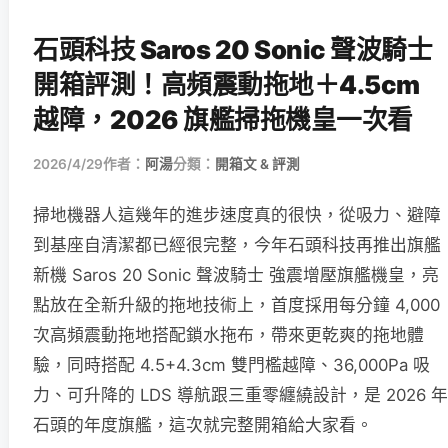
石頭科技 Saros 20 Sonic 聲波騎士
開箱評測！高頻震動拖地＋4.5cm
越障，2026 旗艦掃拖機皇一次看
2026/4/29
作者：
阿湯
分類：
開箱文 & 評測
掃地機器人這幾年的進步速度真的很快，從吸力、避障
到基座自清潔都已經很完整，今年石頭科技再推出旗艦
新機 Saros 20 Sonic 聲波騎士 強震增壓旗艦機皇，亮
點放在全新升級的拖地技術上，首度採用每分鐘 4,000
次高頻震動拖地搭配鎖水拖布，帶來更乾爽的拖地體
驗，同時搭配 4.5+4.3cm 雙門檻越障、36,000Pa 吸
力、可升降的 LDS 導航跟三重零纏繞設計，是 2026 年
石頭的年度旗艦，這次就完整開箱給大家看。