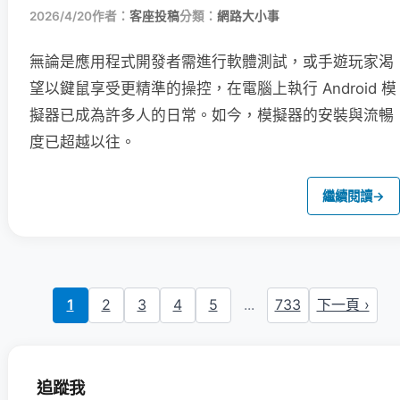
2026/4/20
作者：
客座投稿
分類：
網路大小事
無論是應用程式開發者需進行軟體測試，或手遊玩家渴
望以鍵鼠享受更精準的操控，在電腦上執行 Android 模
擬器已成為許多人的日常。如今，模擬器的安裝與流暢
度已超越以往。
繼續閱讀
→
1
2
3
4
5
...
733
下一頁 ›
追蹤我