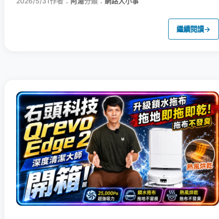
2026/5/31
作者：
阿湯
分類：
網路大小事
繼續閱讀
→