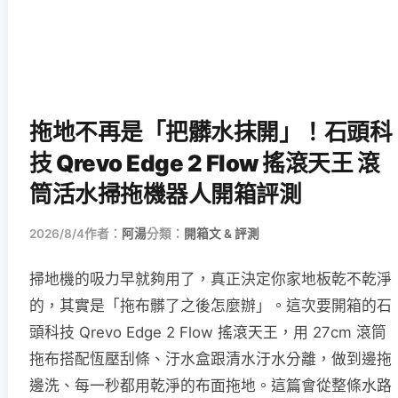
拖地不再是「把髒水抹開」！石頭科
技 Qrevo Edge 2 Flow 搖滾天王 滾
筒活水掃拖機器人開箱評測
2026/8/4
作者：
阿湯
分類：
開箱文 & 評測
掃地機的吸力早就夠用了，真正決定你家地板乾不乾淨
的，其實是「拖布髒了之後怎麼辦」。這次要開箱的石
頭科技 Qrevo Edge 2 Flow 搖滾天王，用 27cm 滾筒
拖布搭配恆壓刮條、汙水盒跟清水汙水分離，做到邊拖
邊洗、每一秒都用乾淨的布面拖地。這篇會從整條水路