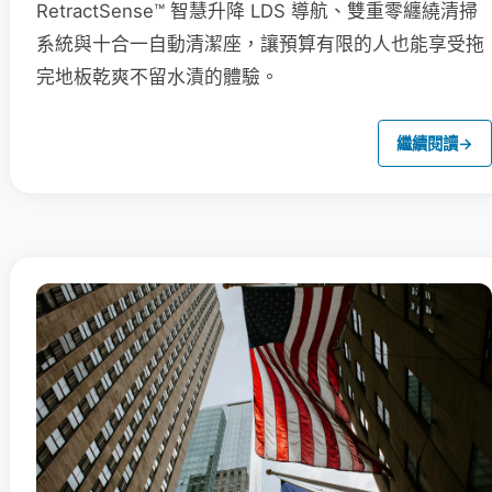
RetractSense™ 智慧升降 LDS 導航、雙重零纏繞清掃
系統與十合一自動清潔座，讓預算有限的人也能享受拖
完地板乾爽不留水漬的體驗。
繼續閱讀
→