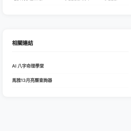
相關連結
AI 八字命理學堂
馬雅13月亮曆查詢器