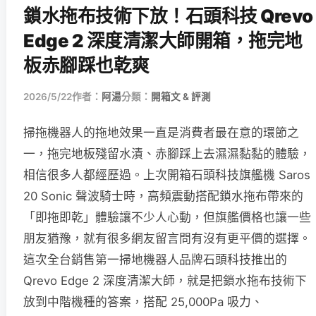
鎖水拖布技術下放！石頭科技 Qrevo
Edge 2 深度清潔大師開箱，拖完地
板赤腳踩也乾爽
2026/5/22
作者：
阿湯
分類：
開箱文 & 評測
掃拖機器人的拖地效果一直是消費者最在意的環節之
一，拖完地板殘留水漬、赤腳踩上去濕濕黏黏的體驗，
相信很多人都經歷過。上次開箱石頭科技旗艦機 Saros
20 Sonic 聲波騎士時，高頻震動搭配鎖水拖布帶來的
「即拖即乾」體驗讓不少人心動，但旗艦價格也讓一些
朋友猶豫，就有很多網友留言問有沒有更平價的選擇。
這次全台銷售第一掃地機器人品牌石頭科技推出的
Qrevo Edge 2 深度清潔大師，就是把鎖水拖布技術下
放到中階機種的答案，搭配 25,000Pa 吸力、