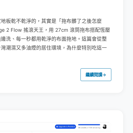
家地板乾不乾淨的，其實是「拖布髒了之後怎麼
e 2 Flow 搖滾天王，用 27cm 滾筒拖布搭配恆壓
拖邊洗、每一秒都用乾淨的布面拖地。這篇會從整
台灣潮濕又多油煙的居住環境，為什麼特別吃這一
繼續閱讀
→