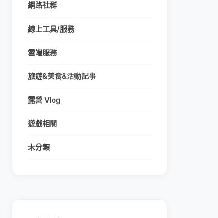
網路社群
線上工具/服務
雲端服務
旅遊&美食&活動記事
露營 Vlog
遊戲相關
未分類