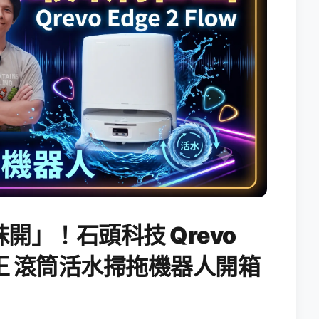
開」！石頭科技 Qrevo
搖滾天王 滾筒活水掃拖機器人開箱