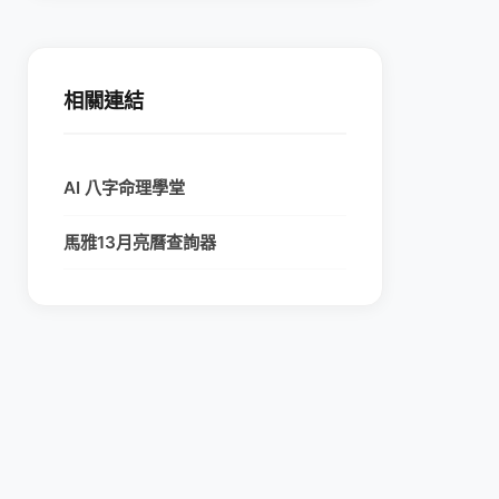
相關連結
AI 八字命理學堂
馬雅13月亮曆查詢器