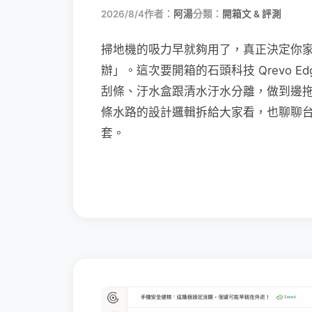
2026/8/4
作者：
阿湯
分類：
開箱文 & 評測
掃地機的吸力早就夠用了，真正決定你
辦」。這次要開箱的石頭科技 Qrevo Edg
刮條、汙水盒跟清水汙水分離，做到邊
條水路的設計邏輯拆給大家看，也聊聊
套。