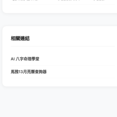
相關連結
AI 八字命理學堂
馬雅13月亮曆查詢器