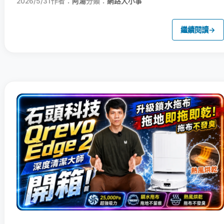
2026/5/31
作者：
阿湯
分類：
網路大小事
繼續閱讀
→