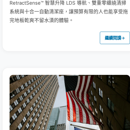
RetractSense™ 智慧升降 LDS 導航、雙重零纏繞清掃
系統與十合一自動清潔座，讓預算有限的人也能享受拖
完地板乾爽不留水漬的體驗。
繼續閱讀
→