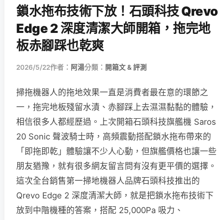
鎖水拖布技術下放！石頭科技 Qrevo
Edge 2 深度清潔大師開箱，拖完地
板赤腳踩也乾爽
2026/5/22
作者：
阿湯
分類：
開箱文 & 評測
掃拖機器人的拖地效果一直是消費者最在意的環節之
一，拖完地板殘留水漬、赤腳踩上去濕濕黏黏的體驗，
相信很多人都經歷過。上次開箱石頭科技旗艦機 Saros
20 Sonic 聲波騎士時，高頻震動搭配鎖水拖布帶來的
「即拖即乾」體驗讓不少人心動，但旗艦價格也讓一些
朋友猶豫，就有很多網友留言問有沒有更平價的選擇。
這次全台銷售第一掃地機器人品牌石頭科技推出的
Qrevo Edge 2 深度清潔大師，就是把鎖水拖布技術下
放到中階機種的答案，搭配 25,000Pa 吸力、