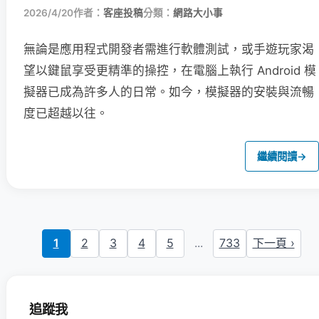
2026/4/20
作者：
客座投稿
分類：
網路大小事
無論是應用程式開發者需進行軟體測試，或手遊玩家渴
望以鍵鼠享受更精準的操控，在電腦上執行 Android 模
擬器已成為許多人的日常。如今，模擬器的安裝與流暢
度已超越以往。
繼續閱讀
→
1
2
3
4
5
...
733
下一頁 ›
追蹤我