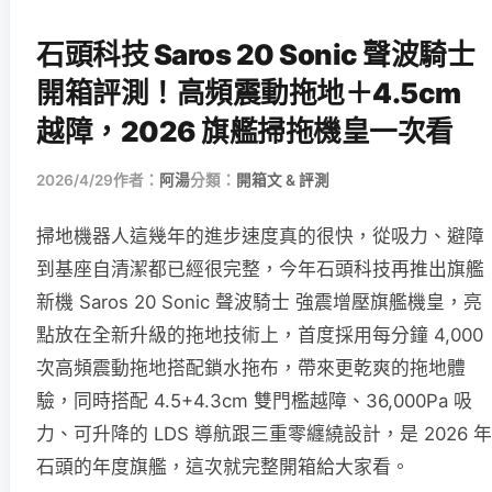
石頭科技 Saros 20 Sonic 聲波騎士
開箱評測！高頻震動拖地＋4.5cm
越障，2026 旗艦掃拖機皇一次看
2026/4/29
作者：
阿湯
分類：
開箱文 & 評測
掃地機器人這幾年的進步速度真的很快，從吸力、避障
到基座自清潔都已經很完整，今年石頭科技再推出旗艦
新機 Saros 20 Sonic 聲波騎士 強震增壓旗艦機皇，亮
點放在全新升級的拖地技術上，首度採用每分鐘 4,000
次高頻震動拖地搭配鎖水拖布，帶來更乾爽的拖地體
驗，同時搭配 4.5+4.3cm 雙門檻越障、36,000Pa 吸
力、可升降的 LDS 導航跟三重零纏繞設計，是 2026 年
石頭的年度旗艦，這次就完整開箱給大家看。