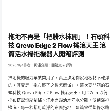
拖地不再是「把髒水抹開」！石頭科
技 Qrevo Edge 2 Flow 搖滾天王 滾
筒活水掃拖機器人開箱評測
2026/8/4
作者：
阿湯
分類：
開箱文 & 評測
掃地機的吸力早就夠用了，真正決定你家地板乾不乾淨
的，其實是「拖布髒了之後怎麼辦」。這次要開箱的石
頭科技 Qrevo Edge 2 Flow 搖滾天王，用 27cm 滾筒
拖布搭配恆壓刮條、汙水盒跟清水汙水分離，做到邊拖
邊洗、每一秒都用乾淨的布面拖地。這篇會從整條水路