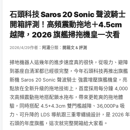
石頭科技 Saros 20 Sonic 聲波騎士
開箱評測！高頻震動拖地＋4.5cm
越障，2026 旗艦掃拖機皇一次看
2026/4/29
作者：
阿湯
分類：
開箱文 & 評測
掃地機器人這幾年的進步速度真的很快，從吸力、避障
到基座自清潔都已經很完整，今年石頭科技再推出旗艦
新機 Saros 20 Sonic 聲波騎士 強震增壓旗艦機皇，亮
點放在全新升級的拖地技術上，首度採用每分鐘 4,000
次高頻震動拖地搭配鎖水拖布，帶來更乾爽的拖地體
驗，同時搭配 4.5+4.3cm 雙門檻越障、36,000Pa 吸
力、可升降的 LDS 導航跟三重零纏繞設計，是 2026 年
石頭的年度旗艦，這次就完整開箱給大家看。