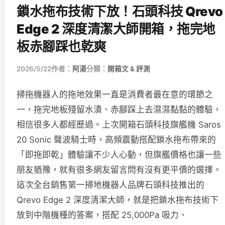
鎖水拖布技術下放！石頭科技 Qrevo
Edge 2 深度清潔大師開箱，拖完地
板赤腳踩也乾爽
2026/5/22
作者：
阿湯
分類：
開箱文 & 評測
掃拖機器人的拖地效果一直是消費者最在意的環節之
一，拖完地板殘留水漬、赤腳踩上去濕濕黏黏的體驗，
相信很多人都經歷過。上次開箱石頭科技旗艦機 Saros
20 Sonic 聲波騎士時，高頻震動搭配鎖水拖布帶來的
「即拖即乾」體驗讓不少人心動，但旗艦價格也讓一些
朋友猶豫，就有很多網友留言問有沒有更平價的選擇。
這次全台銷售第一掃地機器人品牌石頭科技推出的
Qrevo Edge 2 深度清潔大師，就是把鎖水拖布技術下
放到中階機種的答案，搭配 25,000Pa 吸力、