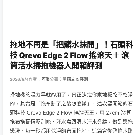
拖地不再是「把髒水抹開」！石頭科
技 Qrevo Edge 2 Flow 搖滾天王 滾
筒活水掃拖機器人開箱評測
2026/8/4
作者：
阿湯
分類：
開箱文 & 評測
掃地機的吸力早就夠用了，真正決定你家地板乾不乾淨
的，其實是「拖布髒了之後怎麼辦」。這次要開箱的石
頭科技 Qrevo Edge 2 Flow 搖滾天王，用 27cm 滾筒
拖布搭配恆壓刮條、汙水盒跟清水汙水分離，做到邊拖
邊洗、每一秒都用乾淨的布面拖地。這篇會從整條水路