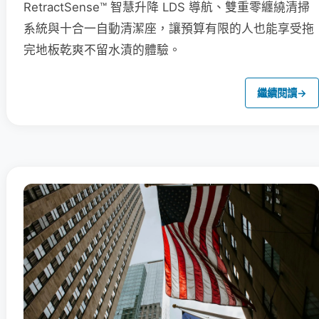
RetractSense™ 智慧升降 LDS 導航、雙重零纏繞清掃
系統與十合一自動清潔座，讓預算有限的人也能享受拖
完地板乾爽不留水漬的體驗。
繼續閱讀
→