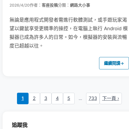
2026/4/20
作者：
客座投稿
分類：
網路大小事
無論是應用程式開發者需進行軟體測試，或手遊玩家渴
望以鍵鼠享受更精準的操控，在電腦上執行 Android 模
擬器已成為許多人的日常。如今，模擬器的安裝與流暢
度已超越以往。
繼續閱讀
→
1
2
3
4
5
...
733
下一頁 ›
追蹤我