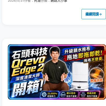
2026/5/31
作者：
阿湯
分類：
網路大小事
繼續閱讀
→