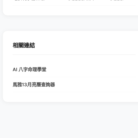
相關連結
AI 八字命理學堂
馬雅13月亮曆查詢器