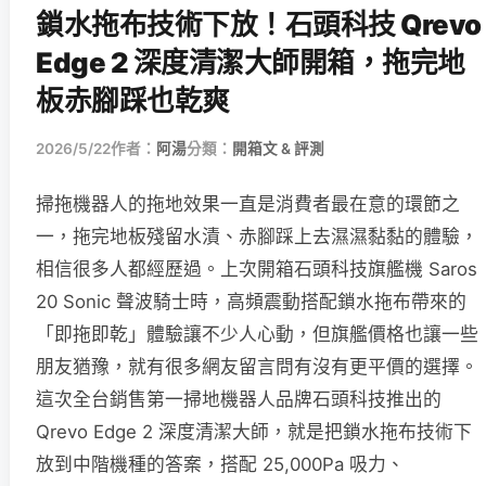
鎖水拖布技術下放！石頭科技 Qrevo
Edge 2 深度清潔大師開箱，拖完地
板赤腳踩也乾爽
2026/5/22
作者：
阿湯
分類：
開箱文 & 評測
掃拖機器人的拖地效果一直是消費者最在意的環節之
一，拖完地板殘留水漬、赤腳踩上去濕濕黏黏的體驗，
相信很多人都經歷過。上次開箱石頭科技旗艦機 Saros
20 Sonic 聲波騎士時，高頻震動搭配鎖水拖布帶來的
「即拖即乾」體驗讓不少人心動，但旗艦價格也讓一些
朋友猶豫，就有很多網友留言問有沒有更平價的選擇。
這次全台銷售第一掃地機器人品牌石頭科技推出的
Qrevo Edge 2 深度清潔大師，就是把鎖水拖布技術下
放到中階機種的答案，搭配 25,000Pa 吸力、