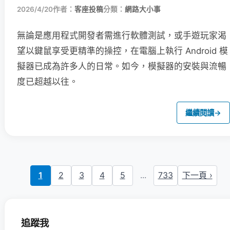
2026/4/20
作者：
客座投稿
分類：
網路大小事
無論是應用程式開發者需進行軟體測試，或手遊玩家渴
望以鍵鼠享受更精準的操控，在電腦上執行 Android 模
擬器已成為許多人的日常。如今，模擬器的安裝與流暢
度已超越以往。
繼續閱讀
→
1
2
3
4
5
...
733
下一頁 ›
追蹤我