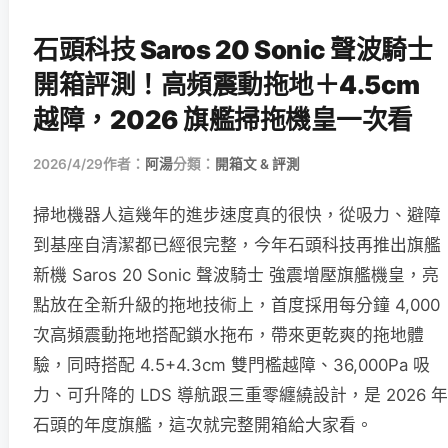
石頭科技 Saros 20 Sonic 聲波騎士
開箱評測！高頻震動拖地＋4.5cm
越障，2026 旗艦掃拖機皇一次看
2026/4/29
作者：
阿湯
分類：
開箱文 & 評測
掃地機器人這幾年的進步速度真的很快，從吸力、避障
到基座自清潔都已經很完整，今年石頭科技再推出旗艦
新機 Saros 20 Sonic 聲波騎士 強震增壓旗艦機皇，亮
點放在全新升級的拖地技術上，首度採用每分鐘 4,000
次高頻震動拖地搭配鎖水拖布，帶來更乾爽的拖地體
驗，同時搭配 4.5+4.3cm 雙門檻越障、36,000Pa 吸
力、可升降的 LDS 導航跟三重零纏繞設計，是 2026 年
石頭的年度旗艦，這次就完整開箱給大家看。