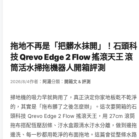
拖地不再是「把髒水抹開」！石頭科
技 Qrevo Edge 2 Flow 搖滾天王 滾
筒活水掃拖機器人開箱評測
2026/8/4
作者：
阿湯
分類：
開箱文 & 評測
掃地機的吸力早就夠用了，真正決定你家地板乾不乾淨
的，其實是「拖布髒了之後怎麼辦」。這次要開箱的石
頭科技 Qrevo Edge 2 Flow 搖滾天王，用 27cm 滾筒
拖布搭配恆壓刮條、汙水盒跟清水汙水分離，做到邊拖
邊洗、每一秒都用乾淨的布面拖地。這篇會從整條水路