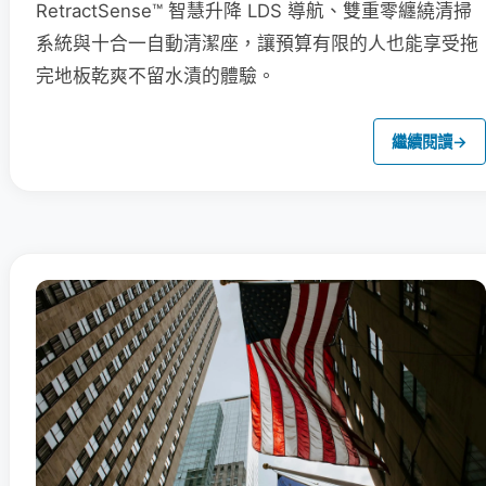
RetractSense™ 智慧升降 LDS 導航、雙重零纏繞清掃
系統與十合一自動清潔座，讓預算有限的人也能享受拖
完地板乾爽不留水漬的體驗。
繼續閱讀
→