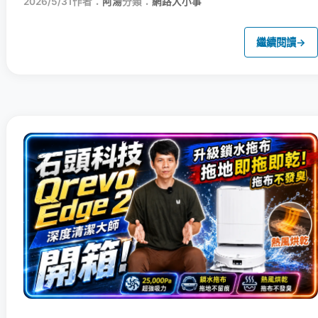
2026/5/31
作者：
阿湯
分類：
網路大小事
繼續閱讀
→