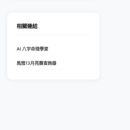
相關連結
AI 八字命理學堂
馬雅13月亮曆查詢器