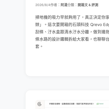
2026/8/4
作者：
阿湯
分類：
開箱文 & 評測
掃地機的吸力早就夠用了，真正決定你
辦」。這次要開箱的石頭科技 Qrevo Edg
刮條、汙水盒跟清水汙水分離，做到邊
條水路的設計邏輯拆給大家看，也聊聊
套。