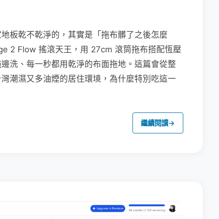
家地板乾不乾淨的，其實是「拖布髒了之後怎麼
e 2 Flow 搖滾天王，用 27cm 滾筒拖布搭配恆壓
拖邊洗、每一秒都用乾淨的布面拖地。這篇會從整
台灣潮濕又多油煙的居住環境，為什麼特別吃這一
繼續閱讀
→