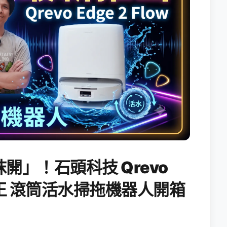
開」！石頭科技 Qrevo
搖滾天王 滾筒活水掃拖機器人開箱