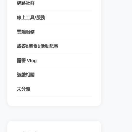
網路社群
線上工具/服務
雲端服務
旅遊&美食&活動記事
露營 Vlog
遊戲相關
未分類