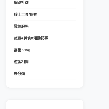
網路社群
線上工具/服務
雲端服務
旅遊&美食&活動記事
露營 Vlog
遊戲相關
未分類