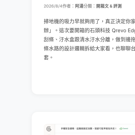
2026/8/4
作者：
阿湯
分類：
開箱文 & 評測
掃地機的吸力早就夠用了，真正決定你
辦」。這次要開箱的石頭科技 Qrevo Edg
刮條、汙水盒跟清水汙水分離，做到邊
條水路的設計邏輯拆給大家看，也聊聊
套。