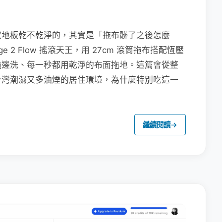
家地板乾不乾淨的，其實是「拖布髒了之後怎麼
e 2 Flow 搖滾天王，用 27cm 滾筒拖布搭配恆壓
拖邊洗、每一秒都用乾淨的布面拖地。這篇會從整
台灣潮濕又多油煙的居住環境，為什麼特別吃這一
繼續閱讀
→