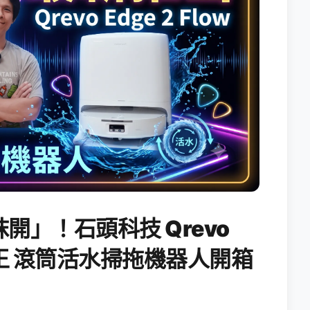
開」！石頭科技 Qrevo
搖滾天王 滾筒活水掃拖機器人開箱