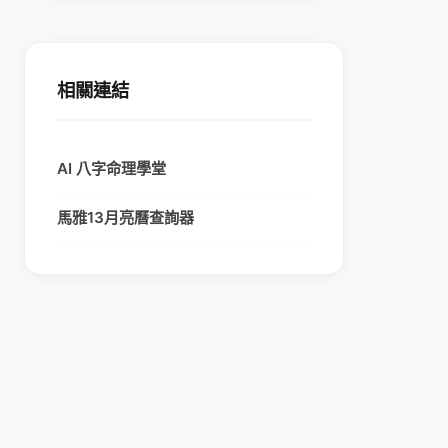
相關連結
AI 八字命理學堂
馬雅13月亮曆查詢器