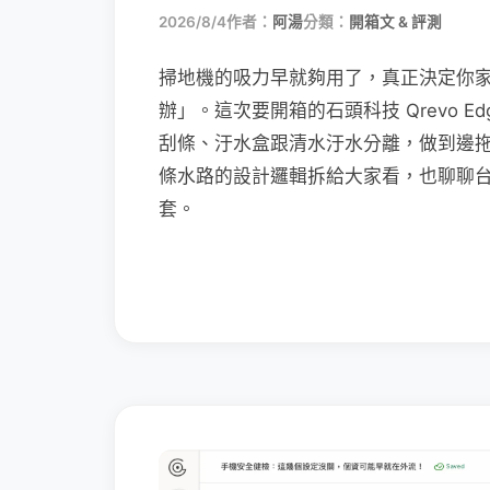
2026/8/4
作者：
阿湯
分類：
開箱文 & 評測
掃地機的吸力早就夠用了，真正決定你
辦」。這次要開箱的石頭科技 Qrevo Edg
刮條、汙水盒跟清水汙水分離，做到邊
條水路的設計邏輯拆給大家看，也聊聊
套。