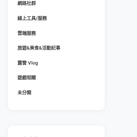
網路社群
線上工具/服務
雲端服務
旅遊&美食&活動記事
露營 Vlog
遊戲相關
未分類