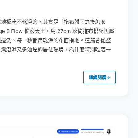
家地板乾不乾淨的，其實是「拖布髒了之後怎麼
e 2 Flow 搖滾天王，用 27cm 滾筒拖布搭配恆壓
拖邊洗、每一秒都用乾淨的布面拖地。這篇會從整
台灣潮濕又多油煙的居住環境，為什麼特別吃這一
繼續閱讀
→