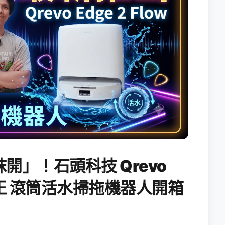
開」！石頭科技 Qrevo
搖滾天王 滾筒活水掃拖機器人開箱