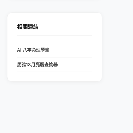
相關連結
AI 八字命理學堂
馬雅13月亮曆查詢器