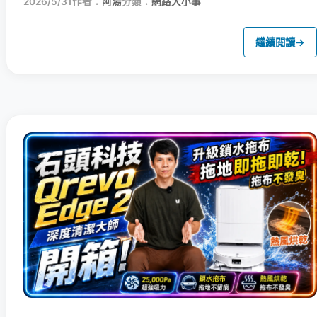
2026/5/31
作者：
阿湯
分類：
網路大小事
繼續閱讀
→