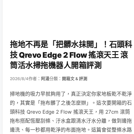
拖地不再是「把髒水抹開」！石頭科
技 Qrevo Edge 2 Flow 搖滾天王 滾
筒活水掃拖機器人開箱評測
2026/8/4
作者：
阿湯
分類：
開箱文 & 評測
掃地機的吸力早就夠用了，真正決定你家地板乾不乾淨
的，其實是「拖布髒了之後怎麼辦」。這次要開箱的石
頭科技 Qrevo Edge 2 Flow 搖滾天王，用 27cm 滾筒
拖布搭配恆壓刮條、汙水盒跟清水汙水分離，做到邊拖
邊洗、每一秒都用乾淨的布面拖地。這篇會從整條水路