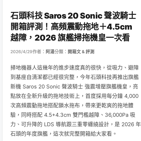
石頭科技 Saros 20 Sonic 聲波騎士
開箱評測！高頻震動拖地＋4.5cm
越障，2026 旗艦掃拖機皇一次看
2026/4/29
作者：
阿湯
分類：
開箱文 & 評測
掃地機器人這幾年的進步速度真的很快，從吸力、避障
到基座自清潔都已經很完整，今年石頭科技再推出旗艦
新機 Saros 20 Sonic 聲波騎士 強震增壓旗艦機皇，亮
點放在全新升級的拖地技術上，首度採用每分鐘 4,000
次高頻震動拖地搭配鎖水拖布，帶來更乾爽的拖地體
驗，同時搭配 4.5+4.3cm 雙門檻越障、36,000Pa 吸
力、可升降的 LDS 導航跟三重零纏繞設計，是 2026 年
石頭的年度旗艦，這次就完整開箱給大家看。