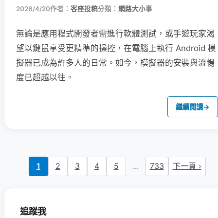
2026/4/20
作者：
客座投稿
分類：
網路大小事
無論是應用程式開發者需進行軟體測試，或手遊玩家渴
望以鍵鼠享受更精準的操控，在電腦上執行 Android 模
擬器已成為許多人的日常。如今，模擬器的安裝與流暢
度已超越以往。
繼續閱讀
→
1
2
3
4
5
...
733
下一頁 ›
追蹤我