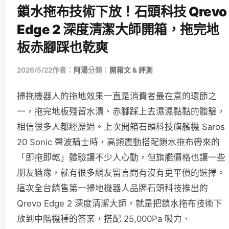
鎖水拖布技術下放！石頭科技 Qrevo
Edge 2 深度清潔大師開箱，拖完地
板赤腳踩也乾爽
2026/5/22
作者：
阿湯
分類：
開箱文 & 評測
掃拖機器人的拖地效果一直是消費者最在意的環節之
一，拖完地板殘留水漬、赤腳踩上去濕濕黏黏的體驗，
相信很多人都經歷過。上次開箱石頭科技旗艦機 Saros
20 Sonic 聲波騎士時，高頻震動搭配鎖水拖布帶來的
「即拖即乾」體驗讓不少人心動，但旗艦價格也讓一些
朋友猶豫，就有很多網友留言問有沒有更平價的選擇。
這次全台銷售第一掃地機器人品牌石頭科技推出的
Qrevo Edge 2 深度清潔大師，就是把鎖水拖布技術下
放到中階機種的答案，搭配 25,000Pa 吸力、