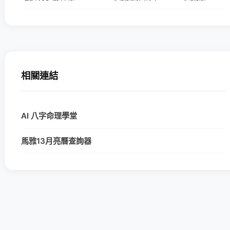
相關連結
AI 八字命理學堂
馬雅13月亮曆查詢器