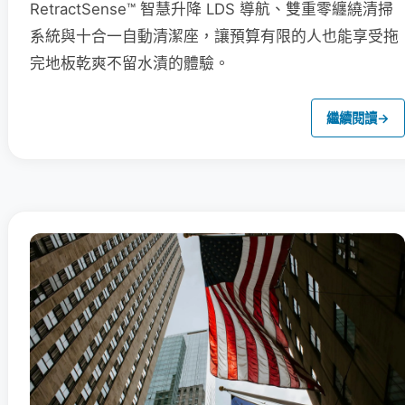
RetractSense™ 智慧升降 LDS 導航、雙重零纏繞清掃
系統與十合一自動清潔座，讓預算有限的人也能享受拖
完地板乾爽不留水漬的體驗。
繼續閱讀
→