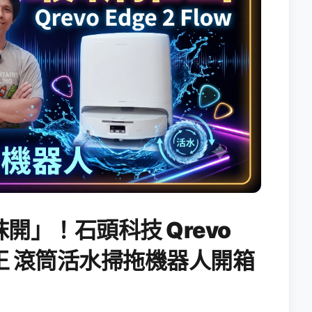
開」！石頭科技 Qrevo
搖滾天王 滾筒活水掃拖機器人開箱