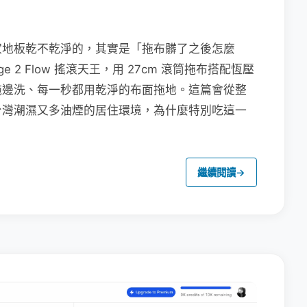
家地板乾不乾淨的，其實是「拖布髒了之後怎麼
e 2 Flow 搖滾天王，用 27cm 滾筒拖布搭配恆壓
拖邊洗、每一秒都用乾淨的布面拖地。這篇會從整
台灣潮濕又多油煙的居住環境，為什麼特別吃這一
繼續閱讀
→