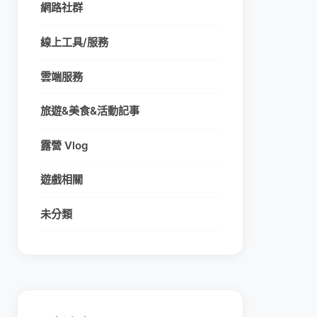
網路社群
線上工具/服務
雲端服務
旅遊&美食&活動記事
露營 Vlog
遊戲相關
未分類