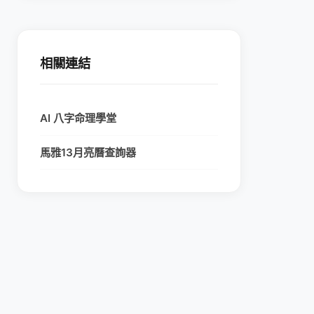
相關連結
AI 八字命理學堂
馬雅13月亮曆查詢器