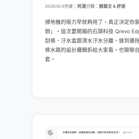
2026/8/4
作者：
阿湯
分類：
開箱文 & 評測
掃地機的吸力早就夠用了，真正決定你
辦」。這次要開箱的石頭科技 Qrevo Edg
刮條、汙水盒跟清水汙水分離，做到邊
條水路的設計邏輯拆給大家看，也聊聊
套。