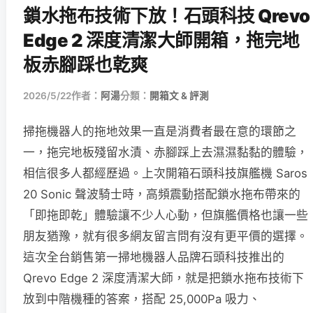
鎖水拖布技術下放！石頭科技 Qrevo
Edge 2 深度清潔大師開箱，拖完地
板赤腳踩也乾爽
2026/5/22
作者：
阿湯
分類：
開箱文 & 評測
掃拖機器人的拖地效果一直是消費者最在意的環節之
一，拖完地板殘留水漬、赤腳踩上去濕濕黏黏的體驗，
相信很多人都經歷過。上次開箱石頭科技旗艦機 Saros
20 Sonic 聲波騎士時，高頻震動搭配鎖水拖布帶來的
「即拖即乾」體驗讓不少人心動，但旗艦價格也讓一些
朋友猶豫，就有很多網友留言問有沒有更平價的選擇。
這次全台銷售第一掃地機器人品牌石頭科技推出的
Qrevo Edge 2 深度清潔大師，就是把鎖水拖布技術下
放到中階機種的答案，搭配 25,000Pa 吸力、