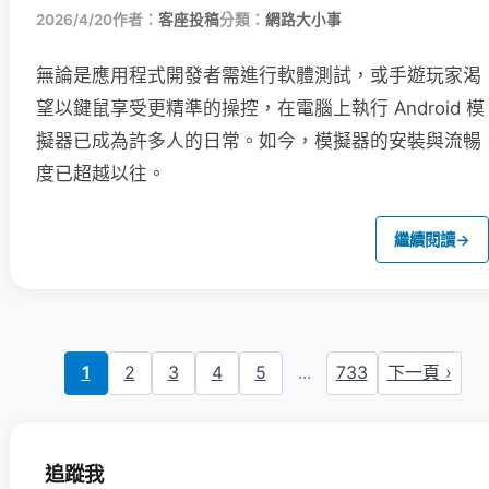
2026/4/20
作者：
客座投稿
分類：
網路大小事
無論是應用程式開發者需進行軟體測試，或手遊玩家渴
望以鍵鼠享受更精準的操控，在電腦上執行 Android 模
擬器已成為許多人的日常。如今，模擬器的安裝與流暢
度已超越以往。
繼續閱讀
→
1
2
3
4
5
...
733
下一頁 ›
追蹤我