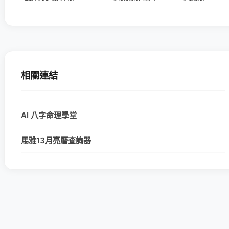
相關連結
AI 八字命理學堂
馬雅13月亮曆查詢器