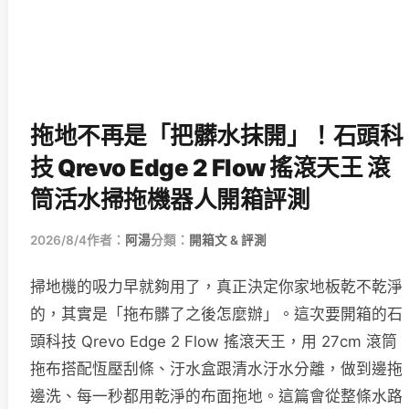
拖地不再是「把髒水抹開」！石頭科
技 Qrevo Edge 2 Flow 搖滾天王 滾
筒活水掃拖機器人開箱評測
2026/8/4
作者：
阿湯
分類：
開箱文 & 評測
掃地機的吸力早就夠用了，真正決定你家地板乾不乾淨
的，其實是「拖布髒了之後怎麼辦」。這次要開箱的石
頭科技 Qrevo Edge 2 Flow 搖滾天王，用 27cm 滾筒
拖布搭配恆壓刮條、汙水盒跟清水汙水分離，做到邊拖
邊洗、每一秒都用乾淨的布面拖地。這篇會從整條水路