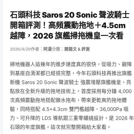
石頭科技 Saros 20 Sonic 聲波騎士
開箱評測！高頻震動拖地＋4.5cm
越障，2026 旗艦掃拖機皇一次看
2026/4/29
作者：
阿湯
分類：
開箱文 & 評測
掃地機器人這幾年的進步速度真的很快，從吸力、避障
到基座自清潔都已經很完整，今年石頭科技再推出旗艦
新機 Saros 20 Sonic 聲波騎士 強震增壓旗艦機皇，亮
點放在全新升級的拖地技術上，首度採用每分鐘 4,000
次高頻震動拖地搭配鎖水拖布，帶來更乾爽的拖地體
驗，同時搭配 4.5+4.3cm 雙門檻越障、36,000Pa 吸
力、可升降的 LDS 導航跟三重零纏繞設計，是 2026 年
石頭的年度旗艦，這次就完整開箱給大家看。