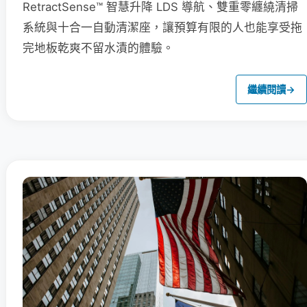
RetractSense™ 智慧升降 LDS 導航、雙重零纏繞清掃
系統與十合一自動清潔座，讓預算有限的人也能享受拖
完地板乾爽不留水漬的體驗。
繼續閱讀
→