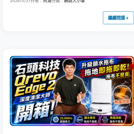
2026/5/31
作者：
阿湯
分類：
網路大小事
繼續閱讀
→