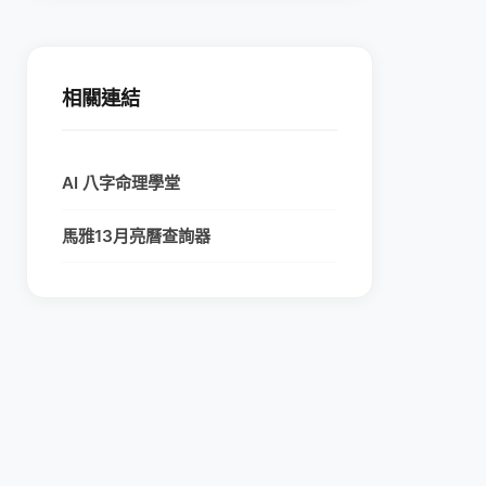
相關連結
AI 八字命理學堂
馬雅13月亮曆查詢器