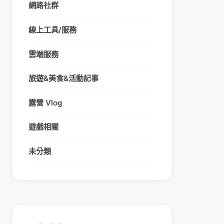
網路社群
線上工具/服務
雲端服務
旅遊&美食&活動記事
露營 Vlog
遊戲相關
未分類