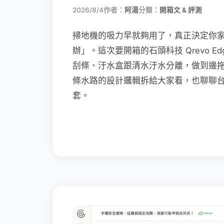
2026/8/4
作者：
阿湯
分類：
開箱文 & 評測
掃地機的吸力早就夠用了，真正決定你
辦」。這次要開箱的石頭科技 Qrevo Edg
刮條、汙水盒跟清水汙水分離，做到邊
條水路的設計邏輯拆給大家看，也聊聊
套。