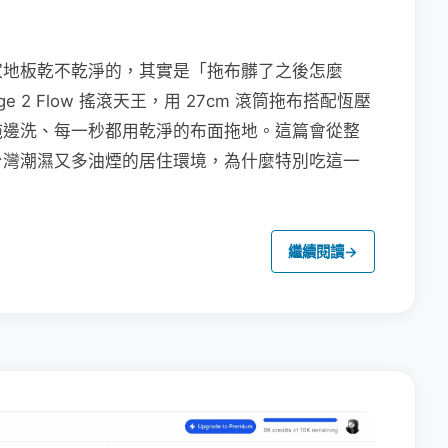
家地板乾不乾淨的，其實是「拖布髒了之後怎麼
e 2 Flow 搖滾天王，用 27cm 滾筒拖布搭配恆壓
拖邊洗、每一秒都用乾淨的布面拖地。這篇會從整
台灣潮濕又多油煙的居住環境，為什麼特別吃這一
繼續閱讀
→