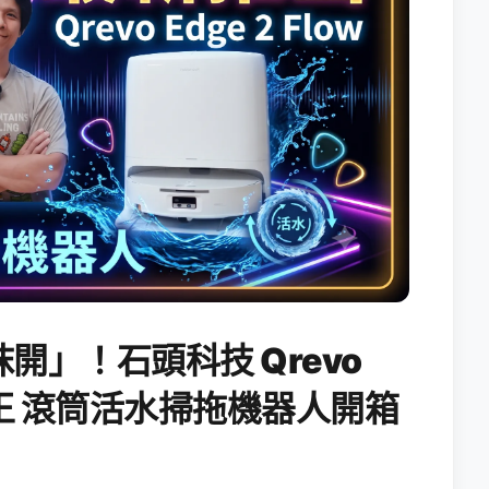
開」！石頭科技 Qrevo
搖滾天王 滾筒活水掃拖機器人開箱