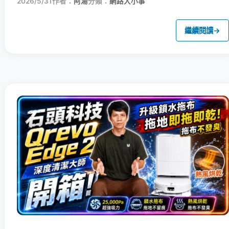
2026/5/31
作者：
阿湯
分類：
網路大小事
繼續閱讀
→