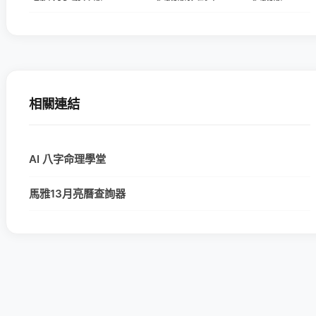
相關連結
AI 八字命理學堂
馬雅13月亮曆查詢器