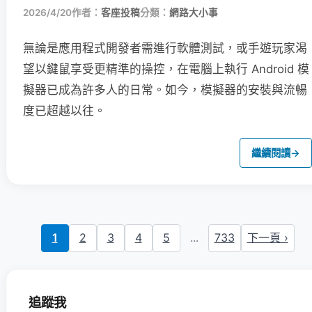
2026/4/20
作者：
客座投稿
分類：
網路大小事
無論是應用程式開發者需進行軟體測試，或手遊玩家渴
望以鍵鼠享受更精準的操控，在電腦上執行 Android 模
擬器已成為許多人的日常。如今，模擬器的安裝與流暢
度已超越以往。
繼續閱讀
→
1
2
3
4
5
...
733
下一頁 ›
追蹤我