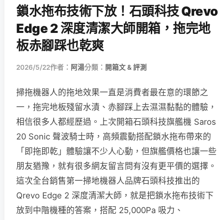
鎖水拖布技術下放！石頭科技 Qrevo
Edge 2 深度清潔大師開箱，拖完地
板赤腳踩也乾爽
2026/5/22
作者：
阿湯
分類：
開箱文 & 評測
掃拖機器人的拖地效果一直是消費者最在意的環節之
一，拖完地板殘留水漬、赤腳踩上去濕濕黏黏的體驗，
相信很多人都經歷過。上次開箱石頭科技旗艦機 Saros
20 Sonic 聲波騎士時，高頻震動搭配鎖水拖布帶來的
「即拖即乾」體驗讓不少人心動，但旗艦價格也讓一些
朋友猶豫，就有很多網友留言問有沒有更平價的選擇。
這次全台銷售第一掃地機器人品牌石頭科技推出的
Qrevo Edge 2 深度清潔大師，就是把鎖水拖布技術下
放到中階機種的答案，搭配 25,000Pa 吸力、