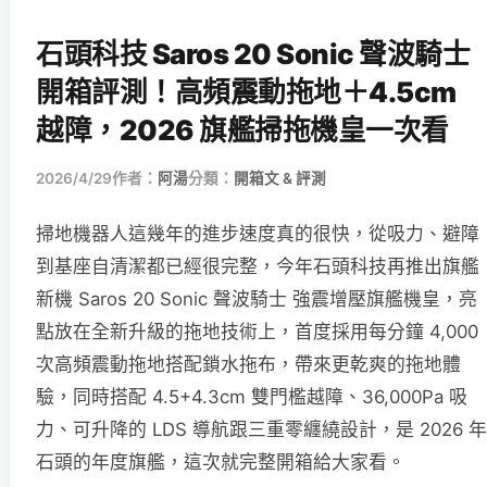
石頭科技 Saros 20 Sonic 聲波騎士
開箱評測！高頻震動拖地＋4.5cm
越障，2026 旗艦掃拖機皇一次看
2026/4/29
作者：
阿湯
分類：
開箱文 & 評測
掃地機器人這幾年的進步速度真的很快，從吸力、避障
到基座自清潔都已經很完整，今年石頭科技再推出旗艦
新機 Saros 20 Sonic 聲波騎士 強震增壓旗艦機皇，亮
點放在全新升級的拖地技術上，首度採用每分鐘 4,000
次高頻震動拖地搭配鎖水拖布，帶來更乾爽的拖地體
驗，同時搭配 4.5+4.3cm 雙門檻越障、36,000Pa 吸
力、可升降的 LDS 導航跟三重零纏繞設計，是 2026 年
石頭的年度旗艦，這次就完整開箱給大家看。