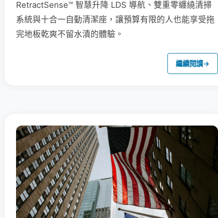
RetractSense™ 智慧升降 LDS 導航、雙重零纏繞清掃
系統與十合一自動清潔座，讓預算有限的人也能享受拖
完地板乾爽不留水漬的體驗。
繼續閱讀
→