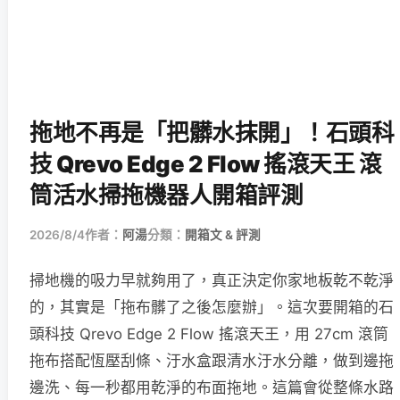
拖地不再是「把髒水抹開」！石頭科
技 Qrevo Edge 2 Flow 搖滾天王 滾
筒活水掃拖機器人開箱評測
2026/8/4
作者：
阿湯
分類：
開箱文 & 評測
掃地機的吸力早就夠用了，真正決定你家地板乾不乾淨
的，其實是「拖布髒了之後怎麼辦」。這次要開箱的石
頭科技 Qrevo Edge 2 Flow 搖滾天王，用 27cm 滾筒
拖布搭配恆壓刮條、汙水盒跟清水汙水分離，做到邊拖
邊洗、每一秒都用乾淨的布面拖地。這篇會從整條水路