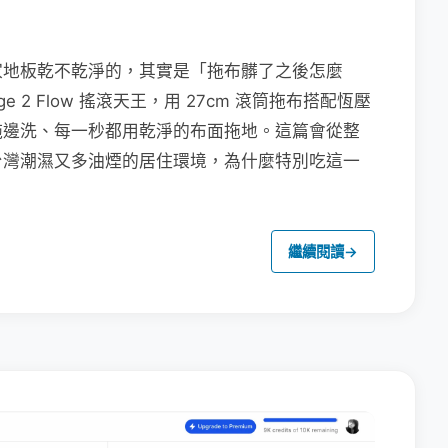
家地板乾不乾淨的，其實是「拖布髒了之後怎麼
e 2 Flow 搖滾天王，用 27cm 滾筒拖布搭配恆壓
拖邊洗、每一秒都用乾淨的布面拖地。這篇會從整
台灣潮濕又多油煙的居住環境，為什麼特別吃這一
繼續閱讀
→