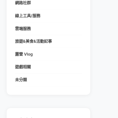
網路社群
線上工具/服務
雲端服務
旅遊&美食&活動記事
露營 Vlog
遊戲相關
未分類