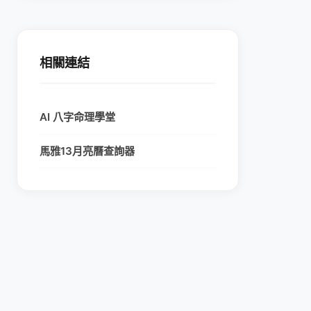
相關連結
AI 八字命理學堂
馬雅13月亮曆查詢器