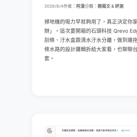
2026/8/4
作者：
阿湯
分類：
開箱文 & 評測
掃地機的吸力早就夠用了，真正決定你
辦」。這次要開箱的石頭科技 Qrevo Edg
刮條、汙水盒跟清水汙水分離，做到邊
條水路的設計邏輯拆給大家看，也聊聊
套。