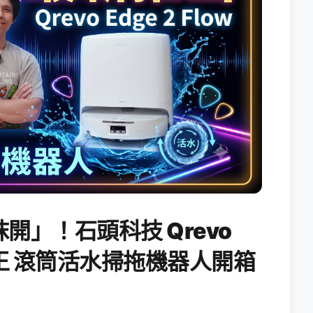
開」！石頭科技 Qrevo
搖滾天王 滾筒活水掃拖機器人開箱