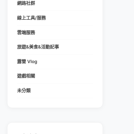
網路社群
線上工具/服務
雲端服務
旅遊&美食&活動記事
露營 Vlog
遊戲相關
未分類