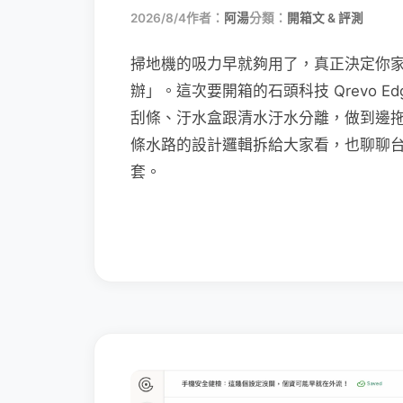
2026/8/4
作者：
阿湯
分類：
開箱文 & 評測
掃地機的吸力早就夠用了，真正決定你
辦」。這次要開箱的石頭科技 Qrevo Edg
刮條、汙水盒跟清水汙水分離，做到邊
條水路的設計邏輯拆給大家看，也聊聊
套。