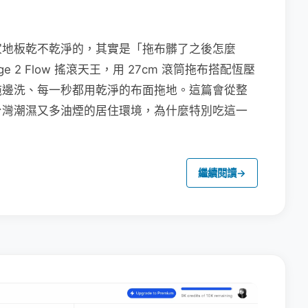
家地板乾不乾淨的，其實是「拖布髒了之後怎麼
e 2 Flow 搖滾天王，用 27cm 滾筒拖布搭配恆壓
拖邊洗、每一秒都用乾淨的布面拖地。這篇會從整
台灣潮濕又多油煙的居住環境，為什麼特別吃這一
繼續閱讀
→