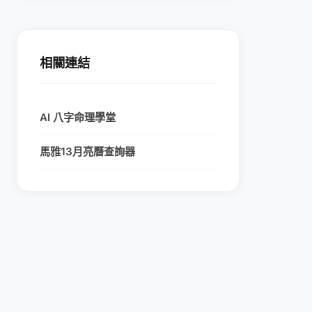
相關連結
AI 八字命理學堂
馬雅13月亮曆查詢器