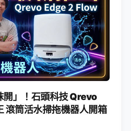
開」！石頭科技 Qrevo
搖滾天王 滾筒活水掃拖機器人開箱