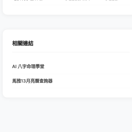
相關連結
AI 八字命理學堂
馬雅13月亮曆查詢器