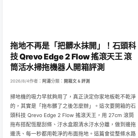
拖地不再是「把髒水抹開」！石頭科
技 Qrevo Edge 2 Flow 搖滾天王 滾
筒活水掃拖機器人開箱評測
2026/8/4
作者：
阿湯
分類：
開箱文 & 評測
掃地機的吸力早就夠用了，真正決定你家地板乾不乾淨
的，其實是「拖布髒了之後怎麼辦」。這次要開箱的石
頭科技 Qrevo Edge 2 Flow 搖滾天王，用 27cm 滾筒
拖布搭配恆壓刮條、汙水盒跟清水汙水分離，做到邊拖
邊洗、每一秒都用乾淨的布面拖地。這篇會從整條水路