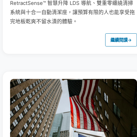
RetractSense™ 智慧升降 LDS 導航、雙重零纏繞清掃
系統與十合一自動清潔座，讓預算有限的人也能享受拖
完地板乾爽不留水漬的體驗。
繼續閱讀
→