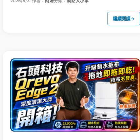
2026/5/31
作者：
阿湯
分類：
網路大小事
繼續閱讀
→