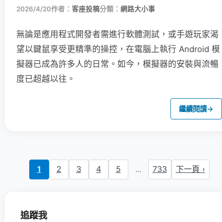
2026/4/20
作者：
客座投稿
分類：
網路大小事
無論是應用程式開發者需進行軟體測試，或手遊玩家渴
望以鍵鼠享受更精準的操控，在電腦上執行 Android 模
擬器已成為許多人的日常。如今，模擬器的安裝與流暢
度已超越以往。
繼續閱讀
→
1
2
3
4
5
...
733
下一頁 ›
追蹤我