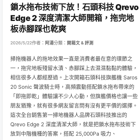
鎖水拖布技術下放！石頭科技 Qrevo
Edge 2 深度清潔大師開箱，拖完地
板赤腳踩也乾爽
2026/5/22
作者：
阿湯
分類：
開箱文 & 評測
掃拖機器人的拖地效果一直是消費者最在意的環節之
一，拖完地板殘留水漬、赤腳踩上去濕濕黏黏的體驗，
相信很多人都經歷過。上次開箱石頭科技旗艦機 Saros
20 Sonic 聲波騎士時，高頻震動搭配鎖水拖布帶來的
「即拖即乾」體驗讓不少人心動，但旗艦價格也讓一些
朋友猶豫，就有很多網友留言問有沒有更平價的選擇。
這次全台銷售第一掃地機器人品牌石頭科技推出的
Qrevo Edge 2 深度清潔大師，就是把鎖水拖布技術下
放到中階機種的答案，搭配 25,000Pa 吸力、