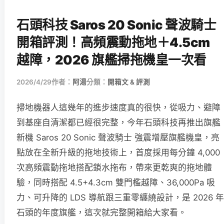
石頭科技 Saros 20 Sonic 聲波騎士
開箱評測！高頻震動拖地＋4.5cm
越障，2026 旗艦掃拖機皇一次看
2026/4/29
作者：
阿湯
分類：
開箱文 & 評測
掃地機器人這幾年的進步速度真的很快，從吸力、避障
到基座自清潔都已經很完整，今年石頭科技再推出旗艦
新機 Saros 20 Sonic 聲波騎士 強震增壓旗艦機皇，亮
點放在全新升級的拖地技術上，首度採用每分鐘 4,000
次高頻震動拖地搭配鎖水拖布，帶來更乾爽的拖地體
驗，同時搭配 4.5+4.3cm 雙門檻越障、36,000Pa 吸
力、可升降的 LDS 導航跟三重零纏繞設計，是 2026 年
石頭的年度旗艦，這次就完整開箱給大家看。