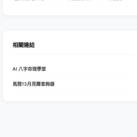
相關連結
AI 八字命理學堂
馬雅13月亮曆查詢器