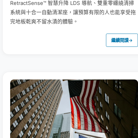
RetractSense™ 智慧升降 LDS 導航、雙重零纏繞清掃
系統與十合一自動清潔座，讓預算有限的人也能享受拖
完地板乾爽不留水漬的體驗。
繼續閱讀
→