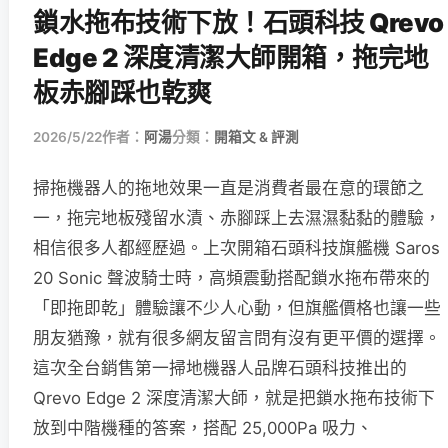
鎖水拖布技術下放！石頭科技 Qrevo
Edge 2 深度清潔大師開箱，拖完地
板赤腳踩也乾爽
2026/5/22
作者：
阿湯
分類：
開箱文 & 評測
掃拖機器人的拖地效果一直是消費者最在意的環節之
一，拖完地板殘留水漬、赤腳踩上去濕濕黏黏的體驗，
相信很多人都經歷過。上次開箱石頭科技旗艦機 Saros
20 Sonic 聲波騎士時，高頻震動搭配鎖水拖布帶來的
「即拖即乾」體驗讓不少人心動，但旗艦價格也讓一些
朋友猶豫，就有很多網友留言問有沒有更平價的選擇。
這次全台銷售第一掃地機器人品牌石頭科技推出的
Qrevo Edge 2 深度清潔大師，就是把鎖水拖布技術下
放到中階機種的答案，搭配 25,000Pa 吸力、