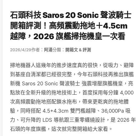
石頭科技 Saros 20 Sonic 聲波騎士
開箱評測！高頻震動拖地＋4.5cm
越障，2026 旗艦掃拖機皇一次看
2026/4/29
作者：
阿湯
分類：
開箱文 & 評測
掃地機器人這幾年的進步速度真的很快，從吸力、避障
到基座自清潔都已經很完整，今年石頭科技再推出旗艦
新機 Saros 20 Sonic 聲波騎士 強震增壓旗艦機皇，亮
點放在全新升級的拖地技術上，首度採用每分鐘 4,000
次高頻震動拖地搭配鎖水拖布，帶來更乾爽的拖地體
驗，同時搭配 4.5+4.3cm 雙門檻越障、36,000Pa 吸
力、可升降的 LDS 導航跟三重零纏繞設計，是 2026 年
石頭的年度旗艦，這次就完整開箱給大家看。