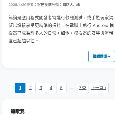
2026/4/20
作者：
客座投稿
分類：
網路大小事
無論是應用程式開發者需進行軟體測試，或手遊玩家渴
望以鍵鼠享受更精準的操控，在電腦上執行 Android 模
擬器已成為許多人的日常。如今，模擬器的安裝與流暢
度已超越以往。
繼續閱讀
→
1
2
3
4
5
...
733
下一頁 ›
追蹤我