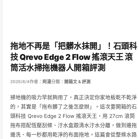
拖地不再是「把髒水抹開」！石頭科
技 Qrevo Edge 2 Flow 搖滾天王 滾
筒活水掃拖機器人開箱評測
2026/8/4
作者：
阿湯
分類：
開箱文 & 評測
掃地機的吸力早就夠用了，真正決定你家地板乾不乾淨
的，其實是「拖布髒了之後怎麼辦」。這次要開箱的石
頭科技 Qrevo Edge 2 Flow 搖滾天王，用 27cm 滾筒
拖布搭配恆壓刮條、汙水盒跟清水汙水分離，做到邊拖
邊洗、每一秒都用乾淨的布面拖地。這篇會從整條水路