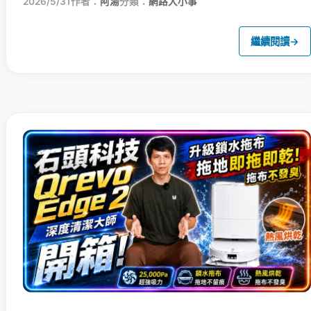
2026/5/31
作者：
阿湯
分類：
網路大小事
繼續閱讀
→