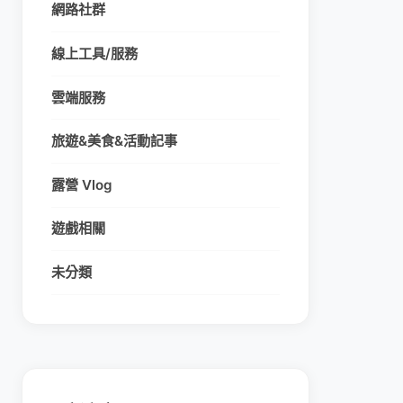
網路社群
線上工具/服務
雲端服務
旅遊&美食&活動記事
露營 Vlog
遊戲相關
未分類