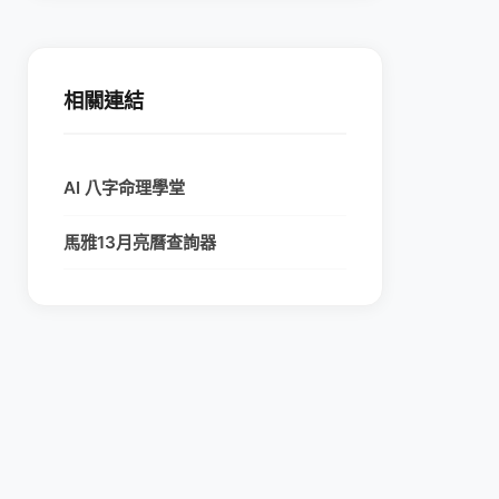
相關連結
AI 八字命理學堂
馬雅13月亮曆查詢器