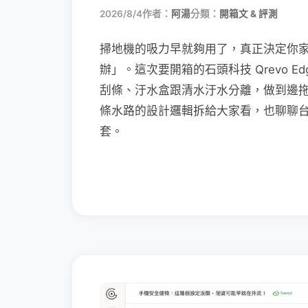
2026/8/4
作者：
阿湯
分類：
開箱文 & 評測
掃地機的吸力早就夠用了，真正決定你
辦」。這次要開箱的石頭科技 Qrevo Edg
刮條、汙水盒跟清水汙水分離，做到邊
條水路的設計邏輯拆給大家看，也聊聊
套。