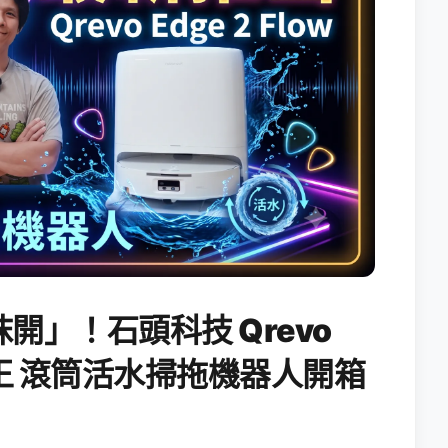
開」！石頭科技 Qrevo
搖滾天王 滾筒活水掃拖機器人開箱