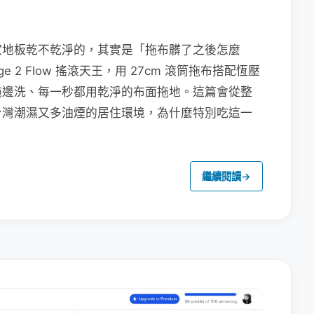
家地板乾不乾淨的，其實是「拖布髒了之後怎麼
e 2 Flow 搖滾天王，用 27cm 滾筒拖布搭配恆壓
拖邊洗、每一秒都用乾淨的布面拖地。這篇會從整
台灣潮濕又多油煙的居住環境，為什麼特別吃這一
繼續閱讀
→