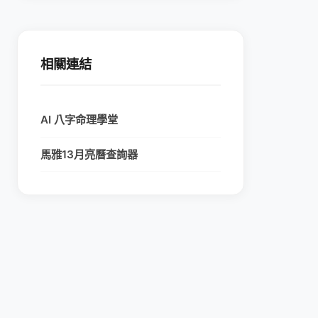
相關連結
AI 八字命理學堂
馬雅13月亮曆查詢器