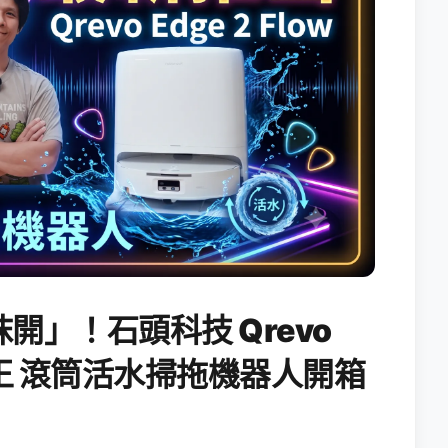
開」！石頭科技 Qrevo
搖滾天王 滾筒活水掃拖機器人開箱