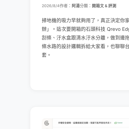
2026/8/4
作者：
阿湯
分類：
開箱文 & 評測
掃地機的吸力早就夠用了，真正決定你
辦」。這次要開箱的石頭科技 Qrevo Edg
刮條、汙水盒跟清水汙水分離，做到邊
條水路的設計邏輯拆給大家看，也聊聊
套。