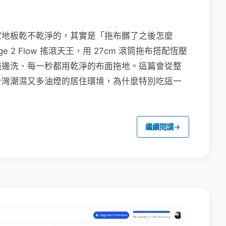
家地板乾不乾淨的，其實是「拖布髒了之後怎麼
e 2 Flow 搖滾天王，用 27cm 滾筒拖布搭配恆壓
拖邊洗、每一秒都用乾淨的布面拖地。這篇會從整
台灣潮濕又多油煙的居住環境，為什麼特別吃這一
繼續閱讀
→