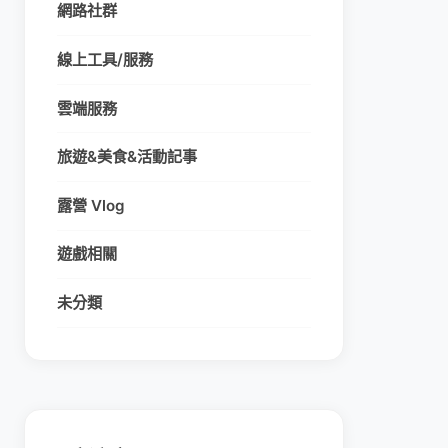
網路社群
線上工具/服務
雲端服務
旅遊&美食&活動記事
露營 Vlog
遊戲相關
未分類