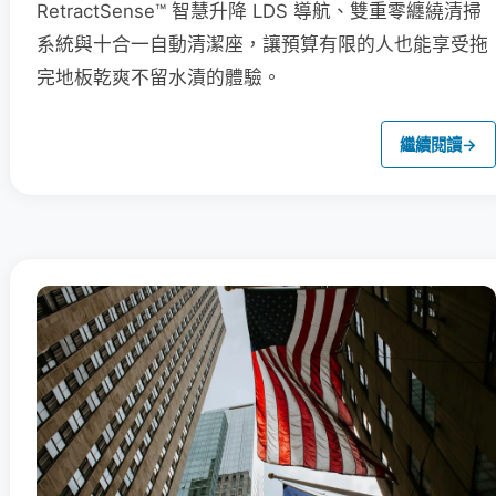
RetractSense™ 智慧升降 LDS 導航、雙重零纏繞清掃
系統與十合一自動清潔座，讓預算有限的人也能享受拖
完地板乾爽不留水漬的體驗。
繼續閱讀
→