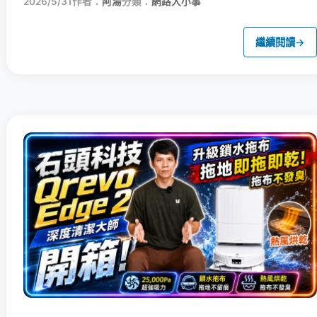
2026/5/31
作者：
阿湯
分類：
網路大小事
繼續閱讀
→