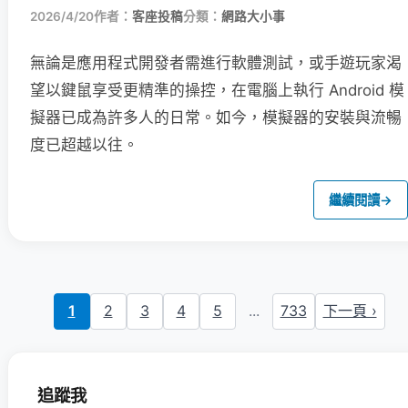
2026/4/20
作者：
客座投稿
分類：
網路大小事
無論是應用程式開發者需進行軟體測試，或手遊玩家渴
望以鍵鼠享受更精準的操控，在電腦上執行 Android 模
擬器已成為許多人的日常。如今，模擬器的安裝與流暢
度已超越以往。
繼續閱讀
→
1
2
3
4
5
...
733
下一頁 ›
追蹤我