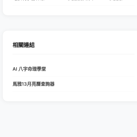
相關連結
AI 八字命理學堂
馬雅13月亮曆查詢器