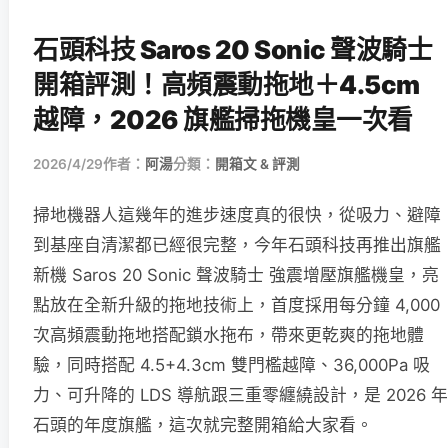
石頭科技 Saros 20 Sonic 聲波騎士
開箱評測！高頻震動拖地＋4.5cm
越障，2026 旗艦掃拖機皇一次看
2026/4/29
作者：
阿湯
分類：
開箱文 & 評測
掃地機器人這幾年的進步速度真的很快，從吸力、避障
到基座自清潔都已經很完整，今年石頭科技再推出旗艦
新機 Saros 20 Sonic 聲波騎士 強震增壓旗艦機皇，亮
點放在全新升級的拖地技術上，首度採用每分鐘 4,000
次高頻震動拖地搭配鎖水拖布，帶來更乾爽的拖地體
驗，同時搭配 4.5+4.3cm 雙門檻越障、36,000Pa 吸
力、可升降的 LDS 導航跟三重零纏繞設計，是 2026 年
石頭的年度旗艦，這次就完整開箱給大家看。