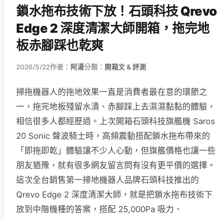
鎖水拖布技術下放！石頭科技 Qrevo
Edge 2 深度清潔大師開箱，拖完地
板赤腳踩也乾爽
2026/5/22
作者：
阿湯
分類：
開箱文 & 評測
掃拖機器人的拖地效果一直是消費者最在意的環節之
一，拖完地板殘留水漬、赤腳踩上去濕濕黏黏的體驗，
相信很多人都經歷過。上次開箱石頭科技旗艦機 Saros
20 Sonic 聲波騎士時，高頻震動搭配鎖水拖布帶來的
「即拖即乾」體驗讓不少人心動，但旗艦價格也讓一些
朋友猶豫，就有很多網友留言問有沒有更平價的選擇。
這次全台銷售第一掃地機器人品牌石頭科技推出的
Qrevo Edge 2 深度清潔大師，就是把鎖水拖布技術下
放到中階機種的答案，搭配 25,000Pa 吸力、