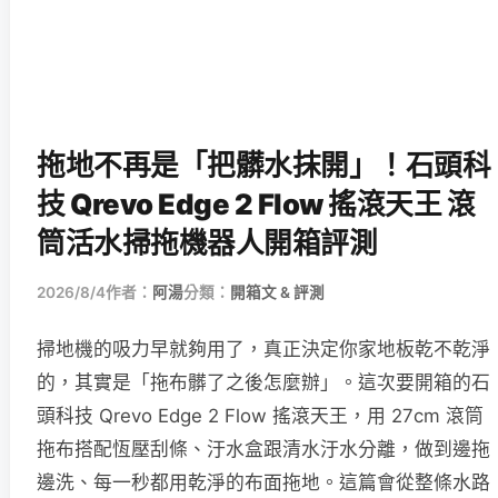
拖地不再是「把髒水抹開」！石頭科
技 Qrevo Edge 2 Flow 搖滾天王 滾
筒活水掃拖機器人開箱評測
2026/8/4
作者：
阿湯
分類：
開箱文 & 評測
掃地機的吸力早就夠用了，真正決定你家地板乾不乾淨
的，其實是「拖布髒了之後怎麼辦」。這次要開箱的石
頭科技 Qrevo Edge 2 Flow 搖滾天王，用 27cm 滾筒
拖布搭配恆壓刮條、汙水盒跟清水汙水分離，做到邊拖
邊洗、每一秒都用乾淨的布面拖地。這篇會從整條水路