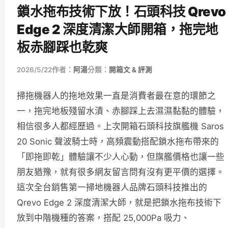
鎖水拖布技術下放！石頭科技 Qrevo
Edge 2 深度清潔大師開箱，拖完地
板赤腳踩也乾爽
2026/5/22
作者：
阿湯
分類：
開箱文 & 評測
掃拖機器人的拖地效果一直是消費者最在意的環節之
一，拖完地板殘留水漬、赤腳踩上去濕濕黏黏的體驗，
相信很多人都經歷過。上次開箱石頭科技旗艦機 Saros
20 Sonic 聲波騎士時，高頻震動搭配鎖水拖布帶來的
「即拖即乾」體驗讓不少人心動，但旗艦價格也讓一些
朋友猶豫，就有很多網友留言問有沒有更平價的選擇。
這次全台銷售第一掃地機器人品牌石頭科技推出的
Qrevo Edge 2 深度清潔大師，就是把鎖水拖布技術下
放到中階機種的答案，搭配 25,000Pa 吸力、