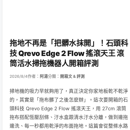
拖地不再是「把髒水抹開」！石頭科
技 Qrevo Edge 2 Flow 搖滾天王 滾
筒活水掃拖機器人開箱評測
2026/8/4
作者：
阿湯
分類：
開箱文 & 評測
掃地機的吸力早就夠用了，真正決定你家地板乾不乾淨
的，其實是「拖布髒了之後怎麼辦」。這次要開箱的石
頭科技 Qrevo Edge 2 Flow 搖滾天王，用 27cm 滾筒
拖布搭配恆壓刮條、汙水盒跟清水汙水分離，做到邊拖
邊洗、每一秒都用乾淨的布面拖地。這篇會從整條水路