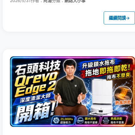
2026/5/31
作者：
阿湯
分類：
網路大小事
繼續閱讀
→