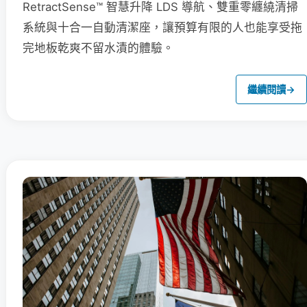
RetractSense™ 智慧升降 LDS 導航、雙重零纏繞清掃
系統與十合一自動清潔座，讓預算有限的人也能享受拖
完地板乾爽不留水漬的體驗。
繼續閱讀
→