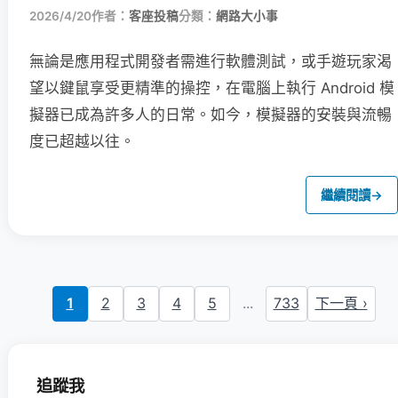
2026/4/20
作者：
客座投稿
分類：
網路大小事
無論是應用程式開發者需進行軟體測試，或手遊玩家渴
望以鍵鼠享受更精準的操控，在電腦上執行 Android 模
擬器已成為許多人的日常。如今，模擬器的安裝與流暢
度已超越以往。
繼續閱讀
→
1
2
3
4
5
...
733
下一頁 ›
追蹤我