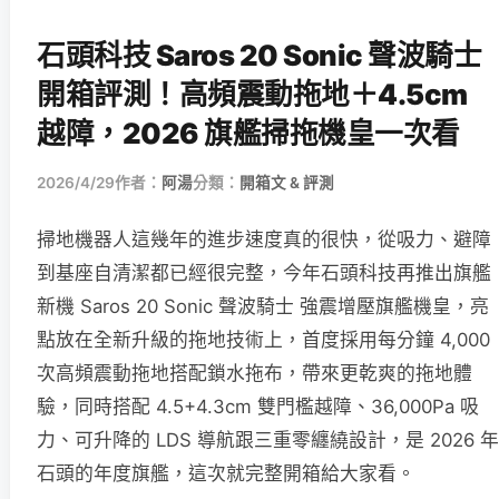
石頭科技 Saros 20 Sonic 聲波騎士
開箱評測！高頻震動拖地＋4.5cm
越障，2026 旗艦掃拖機皇一次看
2026/4/29
作者：
阿湯
分類：
開箱文 & 評測
掃地機器人這幾年的進步速度真的很快，從吸力、避障
到基座自清潔都已經很完整，今年石頭科技再推出旗艦
新機 Saros 20 Sonic 聲波騎士 強震增壓旗艦機皇，亮
點放在全新升級的拖地技術上，首度採用每分鐘 4,000
次高頻震動拖地搭配鎖水拖布，帶來更乾爽的拖地體
驗，同時搭配 4.5+4.3cm 雙門檻越障、36,000Pa 吸
力、可升降的 LDS 導航跟三重零纏繞設計，是 2026 年
石頭的年度旗艦，這次就完整開箱給大家看。