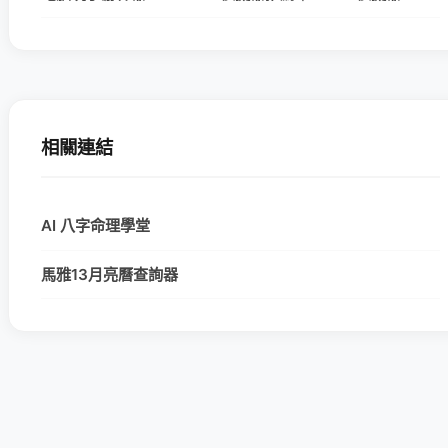
相關連結
AI 八字命理學堂
馬雅13月亮曆查詢器