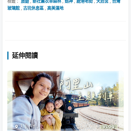
標籤：
旅遊
,
新社薰衣草森林
,
菇神
,
鹿港老街
,
天后宮
,
台灣
玻璃館
,
古坑休息區
,
高美濕地
延伸閱讀