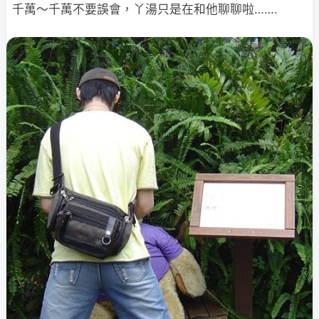
千萬～千萬不要誤會，丫湯只是在和他聊聊啦…….