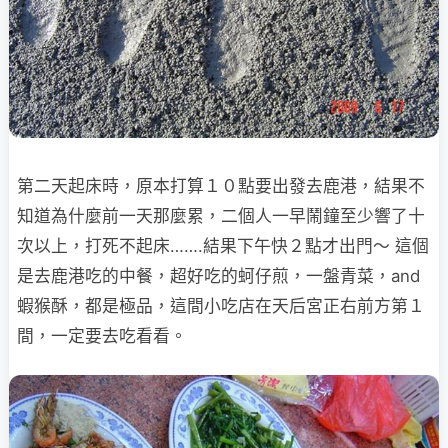
第二天起床時，原本打算１０點要出發去鹿港，結果不
知道為什麼前一天那麼累，二個人
一早鬧鐘至少響了十
次以上，打死不起床…….結果下午快２點才出門～
這個
是去鹿港吃的中餐，超好吃的蚵仔煎，一盤青菜，and
蝦猴酥，都是極品，這間小吃
店在天后宮正右前方第１
間，一定要去吃看看。