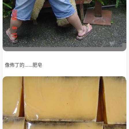
像佈丁的……肥皂