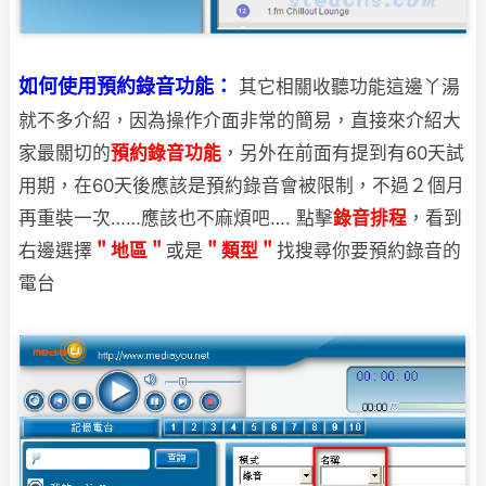
如何使用預約錄音功能：
其它相關收聽功能這邊丫湯
就不多介紹，因為操作介面非常的簡易，直接來介紹大
家最
關切的
預約錄音功能
，另外在前面有提到有60天試
用期，在60天後應該是預約錄音會被限制，不過２個月
再重裝一次……應該也不麻煩吧….
點擊
錄音排程
，看到
右邊選擇
＂地區＂
或是
＂類型＂
找搜尋你要預約錄音的
電台