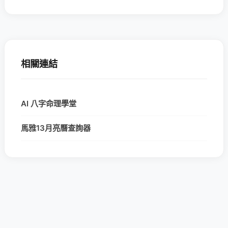
相關連結
AI 八字命理學堂
馬雅13月亮曆查詢器