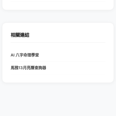
相關連結
AI 八字命理學堂
馬雅13月亮曆查詢器