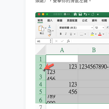
頭處），雙擊你的滑鼠左鍵。