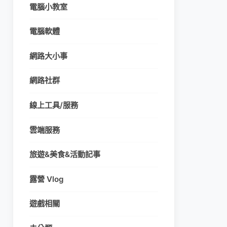
電腦小教室
電腦軟體
網路大小事
網路社群
線上工具/服務
雲端服務
旅遊&美食&活動記事
露營 Vlog
遊戲相關