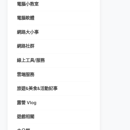
電腦小教室
電腦軟體
網路大小事
網路社群
線上工具/服務
雲端服務
旅遊&美食&活動記事
露營 Vlog
遊戲相關