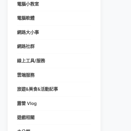
電腦小教室
電腦軟體
網路大小事
網路社群
線上工具/服務
雲端服務
旅遊&美食&活動記事
露營 Vlog
遊戲相關