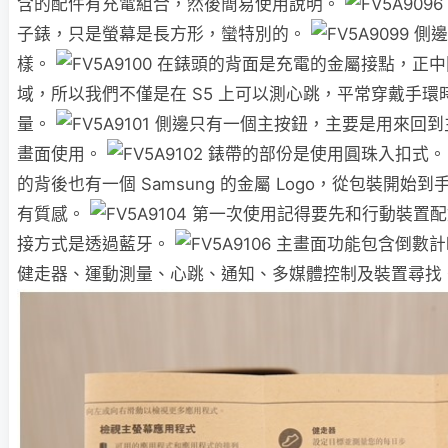
含的配件有充電組合，然後簡易使用說明。
子錶，只是螢幕是長方形，蠻特別的。
側邊有
樣。
在錶頭的背面是充電的金屬接點，正中
域，所以我們不僅是在 S5 上可以測心跳，平常穿戴手
量。
側邊只有一個主按鈕，主要是用來回到
畫面使用。
錶帶的部份是使用圓珠入扣式
的背後也有一個 Samsung 的金屬 Logo，從包裝開始
有質感。
第一次使用記得要先和行動裝置
接方式是透過藍牙。
主畫面功能包含倒數計
健走器、運動測量、心跳、通知、多媒體控制及裝置尋找