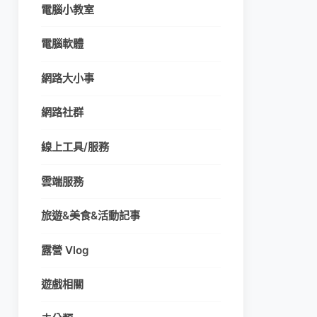
電腦小教室
電腦軟體
網路大小事
網路社群
線上工具/服務
雲端服務
旅遊&美食&活動記事
露營 Vlog
遊戲相關