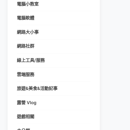
電腦小教室
電腦軟體
網路大小事
網路社群
線上工具/服務
雲端服務
旅遊&美食&活動記事
露營 Vlog
遊戲相關