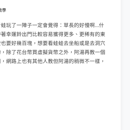
教學
青蛙玩了一陣子一定會覺得：草長的好慢啊…什
帶著幸運鈴出門比較容易獲得更多、更稀有的東
燈也要好幾百塊，想要看蛙蛙去坐船或是去洞穴
的，除了花台幣買虛擬貨幣之外，阿湯再教一個
間，網路上也有其他人教但阿湯的稍微不一樣，