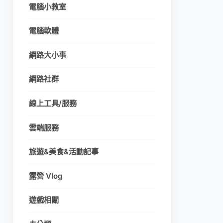
電腦小教室
電腦軟體
網路大小事
網路社群
線上工具/服務
雲端服務
旅遊&美食&活動記事
露營 Vlog
遊戲相關