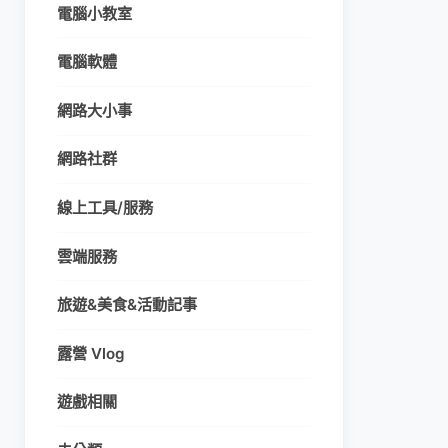
電腦小教室
電腦軟體
網路大小事
網路社群
線上工具/服務
雲端服務
旅遊&美食&活動記事
露營 Vlog
遊戲相關