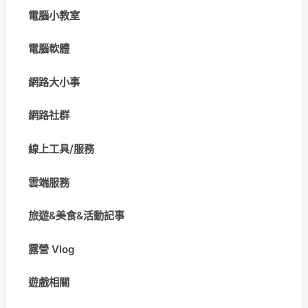
電腦小教室
電腦軟體
網路大小事
網路社群
線上工具/服務
雲端服務
旅遊&美食&活動記事
露營 Vlog
遊戲相關