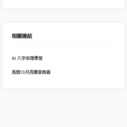
相關連結
AI 八字命理學堂
馬雅13月亮曆查詢器