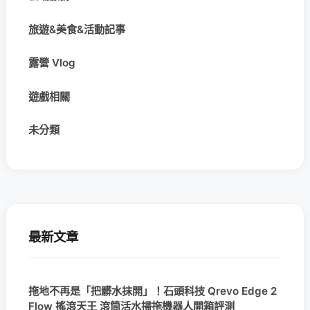
旅遊&美食&活動記事
露營 Vlog
遊戲相關
未分類
最新文章
拖地不再是「把髒水抹開」！石頭科技 Qrevo Edge 2
Flow 搖滾天王 滾筒活水掃拖機器人開箱評測